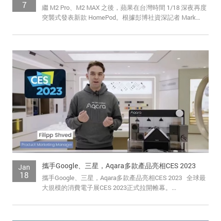
追蹤我的訂單
7
繼 M2 Pro、M2 MAX 之後，蘋果在台灣時間 1/18 深夜再度
突襲式發表新款 HomePod。根據彭博社資深記者 Mark
會員資料管理
Gurman ...
查看我的最愛
加入 JARVIS VIP
攜手Google、三星，Aqara多款產品亮相CES 2023
Jan
18
攜手Google、三星，Aqara多款產品亮相CES 2023 全球最
大規模的消費電子展CES 2023正式拉開帷幕。...