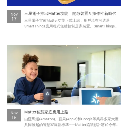
三星電子推出Matter功能 開啟裝置互操作性新時代
Nov
17
三星電子宣佈Matter功能正式上線，用戶現在可透過
SmartThings應用程式無縫控制居家裝置。SmartThings
Hub將以無線（Over-...
Matter智慧家庭應用上路
Nov
15
由亞馬遜(Amazon)、蘋果(Apple)和Google等業界多家大廠
共同發起的智慧家庭新標準——Matter協議預計將於今年秋