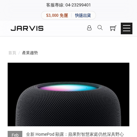
×
客服專線: 04-23299401
會員專區
×
$3,000 免運
快速出貨
登入後可查看訂單、會員資料與收藏清單。
快速連結
會員帳號
Aqara 智慧家庭
智能門鎖
首頁
/
產業趨勢
Matter 智慧家庭
密碼
精品家電
登入會員
建立新帳號
快速連結
全新 HomePod 顯露：蘋果對智慧家庭仍然深具野心
Feb