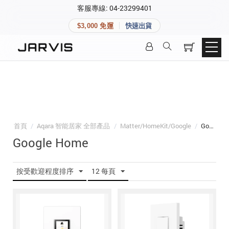
×
客服專線: 04-23299401
會員專區
×
$3,000 免運
快速出貨
登入後可查看訂單、會員資料與收藏清單。
快速連結
會員帳號
Aqara 智慧家庭
智能門鎖
Matter 智慧家庭
密碼
精品家電
首頁
/
Aqara 智能居家 全部產品
/
Matter/HomeKit/Google
/
Google Home
Google Home
登入會員
按受歡迎程度排序
12 每頁
建立新帳號
快速連結