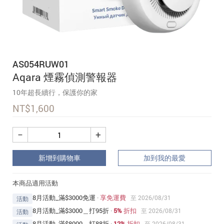
追蹤我的訂單
會員資料管理
查看我的最愛
AS054RUW01
加入 JARVIS VIP
Aqara 煙霧偵測警報器
10年超長續行，保護你的家
NT$
1,600
−
+
新增到購物車
加到我的最愛
本商品適用活動
8月活動_滿$3000免運
·
享免運費
至 2026/08/31
活動
8月活動_滿$3000＿打95折
·
5% 折扣
至 2026/08/31
活動
8月活動_滿$8000＿打88折
·
12% 折扣
至 2026/08/31