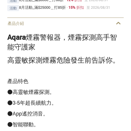
活動
8月活動_滿$25000＿打85折
·
15% 折扣
至 2026/08/31
活動
產品介紹
Aqara煙霧警報器，煙霧探測高手智
能守護家
高靈敏探測煙霧危險發生前告訴你。
產品特色
●高靈敏煙霧探測。
●3-5年超長續航力。
●App遙控消音。
●智能聯
動。