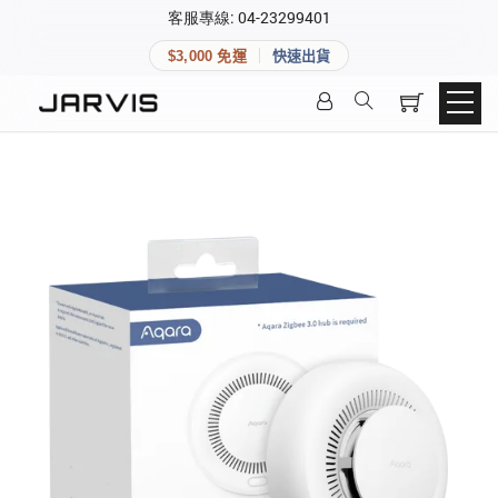
×
客服專線: 04-23299401
會員專區
×
$3,000 免運
快速出貨
登入後可查看訂單、會員資料與收藏清單。
快速連結
會員帳號
Aqara 智慧家庭
智能門鎖
Matter 智慧家庭
密碼
精品家電
登入會員
建立新帳號
快速連結