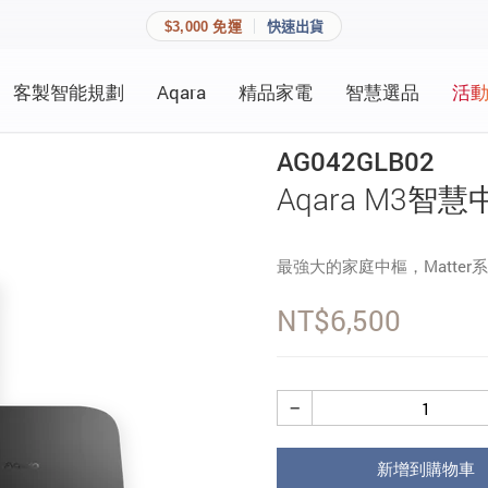
$3,000 免運
快速出貨
客製智能規劃
Aqara
精品家電
智慧選品
活
快速連結
員資料與收藏清單。
AG042GLB02
追蹤我的訂單
Aqara M3智慧
家庭
會員資料管理
最強大的家庭中樞，Matter
家庭
查看我的最愛
NT$
6,500
加入 JARVIS VIP
登入會員
−
建立新帳號
新增到購物車