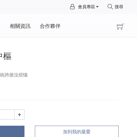
×
會員專區
搜尋
×
動
相關資訊
合作夥伴
中樞
系統跨接沒煩惱
+
加到我的最愛