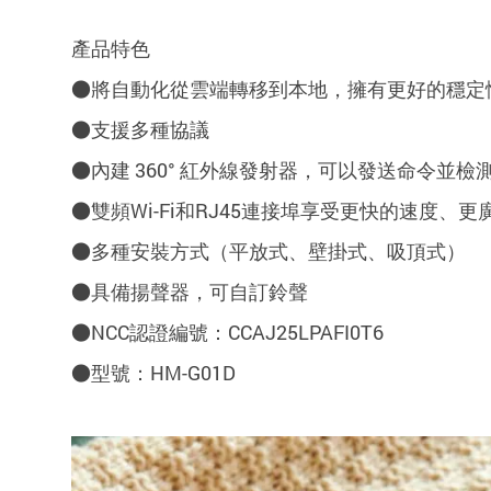
產品特色
●將自動化從雲端轉移到本地，擁有更好的穩定
●支援多種協議
●內建 360° 紅外線發射器，可以發送命令並
●雙頻Wi-Fi和RJ45連接埠享受更快的速度、
●多種安裝方式（
平放式、壁掛式、吸頂式）
●具備揚聲器，可自訂鈴聲
●NCC認證編號：CCAJ25LPAFI0T6
●型號：HM-G01D