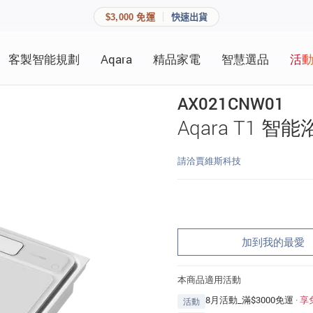
$3,000 免運
快速出貨
客製智能規劃
Aqara
精品家電
智慧選品
活
快速連結
員資料與收藏清單。
AX021CNW01
追蹤我的訂單
Aqara T1 智
家庭
會員資料管理
請洽賈維斯科技
家庭
查看我的最愛
加入 JARVIS VIP
加到我的最愛
登入會員
本商品適用活動
建立新帳號
8月活動_滿$3000免運
·
享
活動