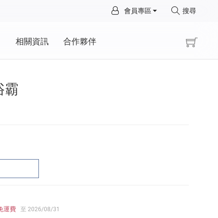
×
會員專區
搜尋
×
動
相關資訊
合作夥伴
能浴霸
免運費
至 2026/08/31