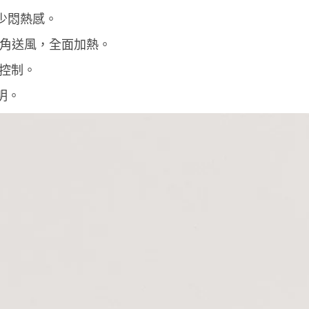
少悶熱感。
°廣角送風，全面加熱。
音控制。
明。