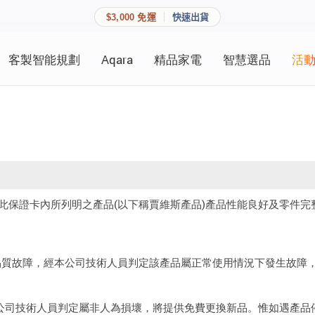
$3,000 免運
快速出貨
客製智能規劃
Aqara
精品家電
智慧選品
活
快速連結
員資料與收藏清單。
追蹤我的訂單
家庭
會員資料管理
家庭
查看我的最愛
在此保證卡內所列明之產品(以下稱賈維斯產品)產品性能良好及零件
加入 JARVIS VIP
登入會員
現品質故障，經本公司技術人員判定該產品屬正常使用情況下發生故障
建立新帳號
公司技術人員判定屬非人為損壞，將提供免費更換新品。惟如遇產品