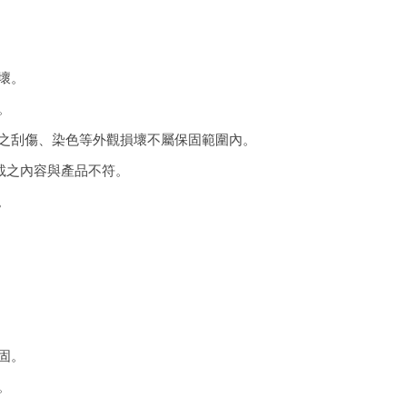
壞。
。
之刮傷、染色等外觀損壞不屬保固範圍內。
載之內容與產品不符。
。
固。
。