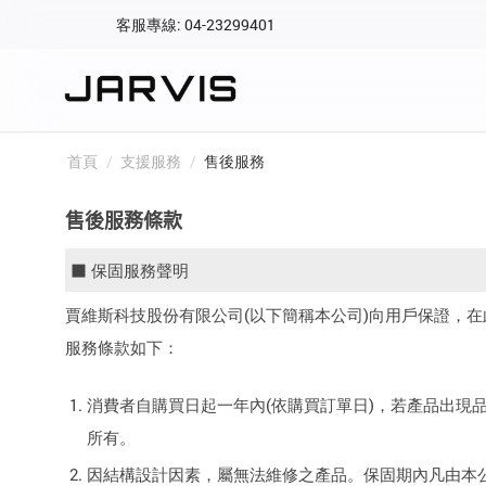
客服專線: 04-23299401
會員專區
登入後可查看訂單、會
快速連結
首頁
/
支援服務
/
售後服務
會員帳號
Aqara 智慧
售後服務條款
智能門鎖
Matter 智慧
■ 保固服務聲明
密碼
精品家電
賈維斯科技股份有限公司(以下簡稱本公司)向用戶保證，
服務條款如下：
消費者自購買日起一年內(依購買訂單日)，若產品出
所有。
因結構設計因素，屬無法維修之產品。保固期內凡由本