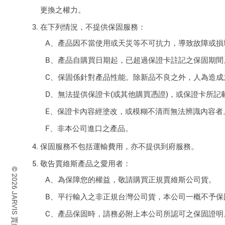
更換之權力。
在下列情況，不提供保固服務：
A、產品因不當使用或天災等不可抗力，導致故障或損
B、產品自購買日期起，已超過保證卡註記之保固期間
C、保固係針對產品性能。除新品不良之外，人為造成
D、無法提供保證卡(或其他購買憑證)，或保證卡所記
E、保證卡內容經塗改，或模糊不清而無法辨識內容者
F、非本公司進口之產品。
保固服務不包括運輸費用，亦不提供到府服務。
敬告賈維斯產品之愛用者：
© 2026 JARVIS 賈維斯科技.
A、為保障您的權益，敬請購買正規賈維斯公司貨。
B、平行輸入之非正規台灣公司貨，本公司一概不予保
C、產品保固時，請務必附上本公司所認可之保固證明