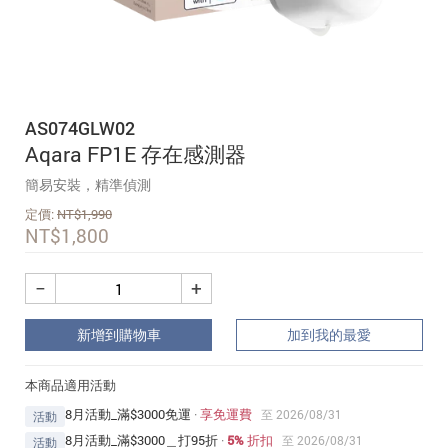
追蹤我的訂單
會員資料管理
查看我的最愛
AS074GLW02
加入 JARVIS VIP
Aqara FP1E 存在感測器
簡易安裝，精準偵測
定價:
NT$
1,990
NT$
1,800
−
+
新增到購物車
加到我的最愛
本商品適用活動
8月活動_滿$3000免運
·
享免運費
至 2026/08/31
活動
8月活動_滿$3000＿打95折
·
5% 折扣
至 2026/08/31
活動