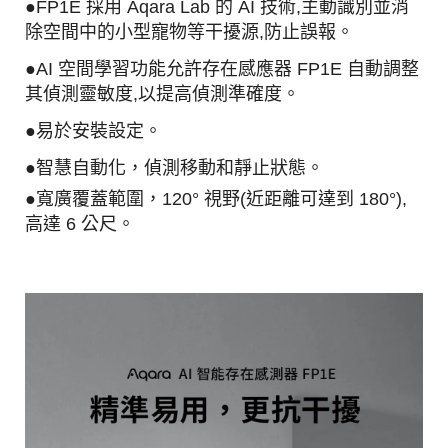
●FP1E 採用 Aqara Lab 的 AI 技術,主動識別並消
除空間中的小型寵物等干擾源,防止誤報。
●AI 空間學習功能允許存在感應器 FP1E 自動調整
其偵測靈敏度,以提高偵測準確度。
●易於安裝設定。
●智慧自動化，偵測移動和靜止狀態。
●寬廣覆蓋範圍，120° 視野(近距離可達到 180°),
高達 6 公尺。