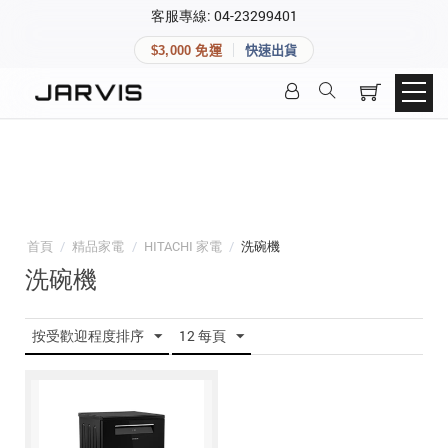
×
客服專線: 04-23299401
會員專區
×
$3,000 免運
快速出貨
登入後可查看訂單、會員資料與收藏清單。
快速連結
會員帳號
Aqara 智慧家庭
智能門鎖
Matter 智慧家庭
密碼
精品家電
首頁
/
精品家電
/
HITACHI 家電
/
洗碗機
洗碗機
登入會員
按受歡迎程度排序
12 每頁
建立新帳號
快速連結