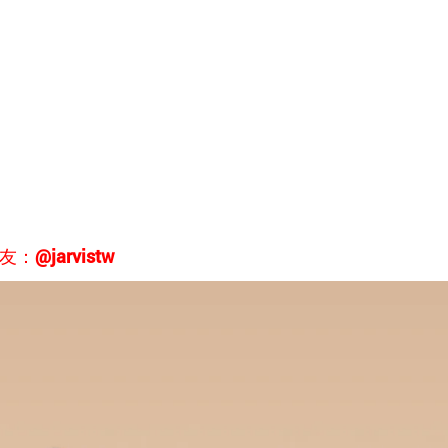
。
jarvistw