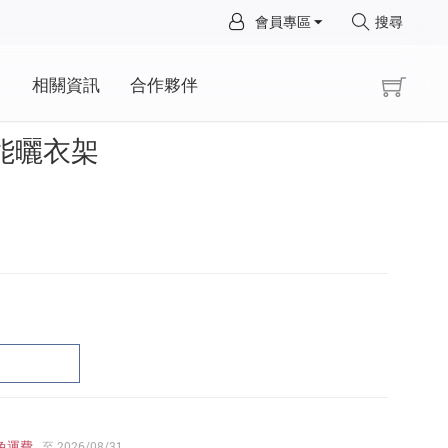
×
會員專區
搜尋
×
動
相關資訊
合作夥伴
 智能曬衣架
免運費
至 2026/08/31