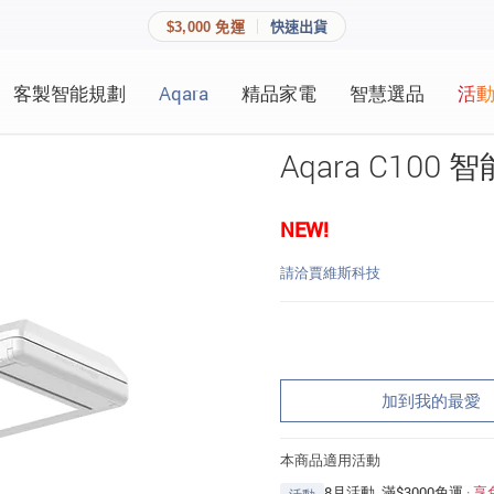
$3,000 免運
快速出貨
客製智能規劃
Aqara
精品家電
智慧選品
活
快速連結
員資料與收藏清單。
Aqara C100
追蹤我的訂單
家庭
NEW!
會員資料管理
家庭
請洽賈維斯科技
查看我的最愛
加入 JARVIS VIP
登入會員
加到我的最愛
建立新帳號
本商品適用活動
8月活動_滿$3000免運
·
享