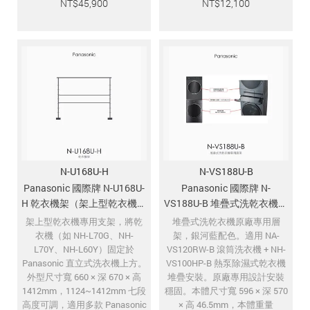
NT$
45,900
NT$
12,100
N-U168U-H
N-VS188U-B
Panasonic 國際牌 N-U168U-
Panasonic 國際牌 N-
H 乾衣機架（架上型乾衣機專
VS188U-B 堆疊式洗乾衣機專
用支架）
用層架 銀河藍
架上型乾衣機專用支架，將乾
堆疊式洗乾衣機原廠專用層
衣機（如 NH-L70G、NH-
架，銀河藍配色。適用 NA-
L70Y、NH-L60Y）固定於
VS120RW-B 滾筒洗衣機 + NH-
Panasonic 直立式洗衣機上方。
VS100HP-B 熱泵除濕式乾衣機
外型尺寸寬 660 × 深 670 × 高
堆疊安裝。原廠專用設計安裝
1412mm，1124~1412mm 七段
穩固。本體尺寸寬 596 × 深 570
高度可調，適用多款 Panasonic
× 高 46.5mm，本體重量