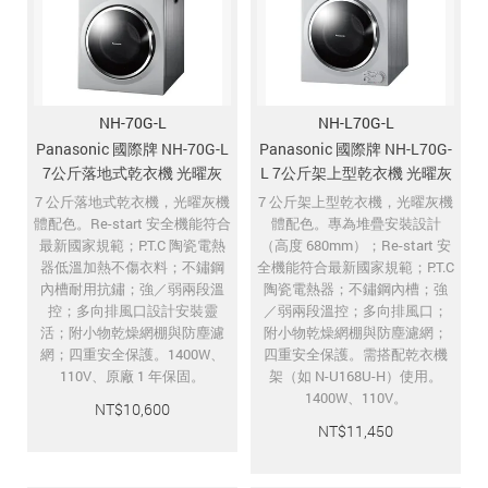
追蹤我的訂單
會員資料管理
查看我的最愛
NH-70G-L
NH-L70G-L
加入 JARVIS VIP
Panasonic 國際牌 NH-70G-L
Panasonic 國際牌 NH-L70G-
7公斤落地式乾衣機 光曜灰
L 7公斤架上型乾衣機 光曜灰
7 公斤落地式乾衣機，光曜灰機
7 公斤架上型乾衣機，光曜灰機
體配色。Re-start 安全機能符合
體配色。專為堆疊安裝設計
最新國家規範；P.T.C 陶瓷電熱
（高度 680mm）；Re-start 安
器低溫加熱不傷衣料；不鏽鋼
全機能符合最新國家規範；P.T.C
內槽耐用抗鏽；強／弱兩段溫
陶瓷電熱器；不鏽鋼內槽；強
控；多向排風口設計安裝靈
／弱兩段溫控；多向排風口；
活；附小物乾燥網棚與防塵濾
附小物乾燥網棚與防塵濾網；
網；四重安全保護。1400W、
四重安全保護。需搭配乾衣機
110V、原廠 1 年保固。
架（如 N-U168U-H）使用。
1400W、110V。
NT$
10,600
NT$
11,450