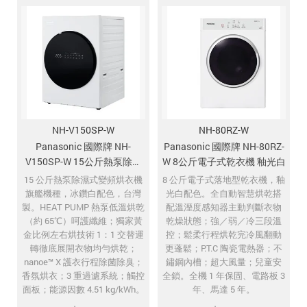
NH-V150SP-W
NH-80RZ-W
Panasonic 國際牌 NH-
Panasonic 國際牌 NH-80RZ-
V150SP-W 15公斤熱泵除濕
W 8公斤電子式乾衣機 釉光白
式變頻烘衣機 冰鑽白
15 公斤熱泵除濕式變頻烘衣機
8 公斤電子式落地型乾衣機，釉
旗艦機種，冰鑽白配色，台灣
光白配色。全自動智慧烘乾搭
製。HEAT PUMP 熱泵低溫烘乾
配溫溼度感知器主動判斷衣物
（約 65℃）呵護纖維；獨家黃
乾燥狀態；強／弱／冷三段溫
金比例左右烘技術 1：1 交替運
控；鬆柔行程烘乾完冷風翻動
轉徹底展開衣物均勻烘乾；
更蓬鬆；P.T.C 陶瓷電熱器；不
nanoe™ X 護衣行程除菌除臭；
鏽鋼內槽；超大風量；兒童安
香氛烘衣；3 重過濾系統；觸控
全鎖。全機 1 年保固、電路板 3
面板；能源因數 4.51 kg/kWh。
年、馬達 5 年。