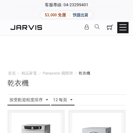
×
客服專線: 04-23299401
會員專區
×
$3,000 免運
快速出貨
登入後可查看訂單、會員資料與收藏清單。
快速連結
會員帳號
Aqara 智慧家庭
智能門鎖
Matter 智慧家庭
密碼
精品家電
首頁
/
精品家電
/
Panasonic 國際牌
/
乾衣機
乾衣機
登入會員
按受歡迎程度排序
12 每頁
建立新帳號
快速連結