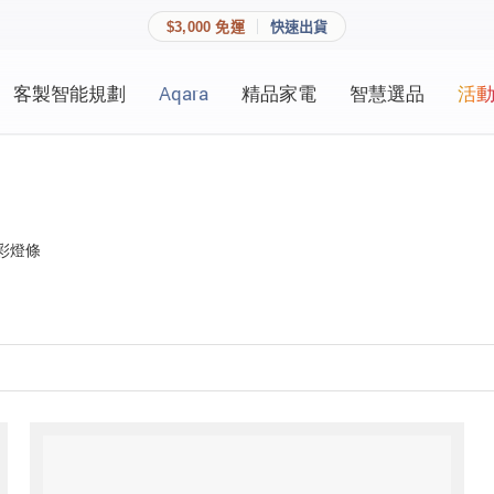
$3,000 免運
快速出貨
客製智能規劃
Aqara
精品家電
智慧選品
活
快速連結
員資料與收藏清單。
追蹤我的訂單
家庭
會員資料管理
全彩燈條
家庭
查看我的最愛
加入 JARVIS VIP
登入會員
建立新帳號