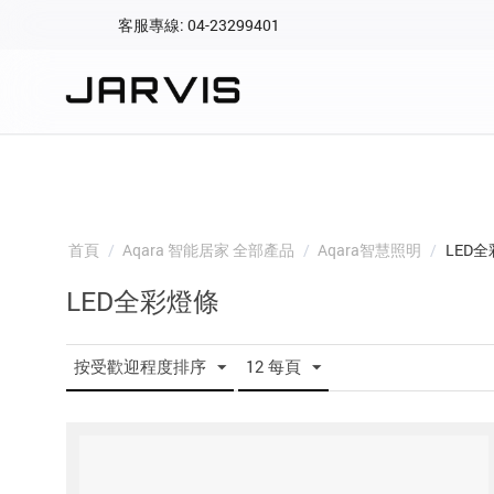
客服專線: 04-23299401
會員專區
登入後可查看訂單、會
快速連結
會員帳號
Aqara 智慧
智能門鎖
首頁
/
Aqara 智能居家 全部產品
/
Aqara智慧照明
/
LED
Matter 智慧
密碼
LED全彩燈條
精品家電
按受歡迎程度排序
12 每頁