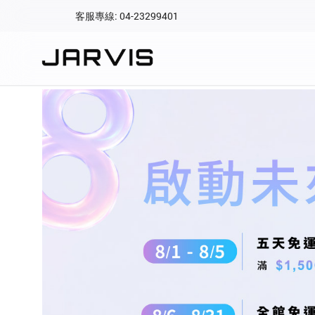
客服專線: 04-23299401
會員專區
登入後可查看訂單、會
賈維斯智能家居 | Aqara 台灣官方
快速連結
會員帳號
Aqara 智慧
智能門鎖
Matter 智慧
密碼
精品家電