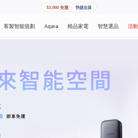
$3,000 免運
快速出貨
客製智能規劃
Aqara
精品家電
智慧選品
活
快速連結
員資料與收藏清單。
授權經銷 — Matter 全屋智能規劃
追蹤我的訂單
家庭
會員資料管理
家庭
查看我的最愛
加入 JARVIS VIP
登入會員
建立新帳號