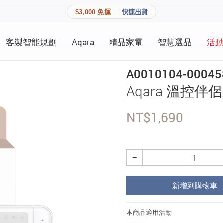
$3,000 免運
快速出貨
客製智能規劃
Aqara
精品家電
智慧選品
活
快速連結
員資料與收藏清單。
A0010104-00045
追蹤我的訂單
Aqara 溫控伴侶
家庭
會員資料管理
NT$
1,690
家庭
查看我的最愛
加入 JARVIS VIP
−
登入會員
新增到購物車
建立新帳號
本商品適用活動