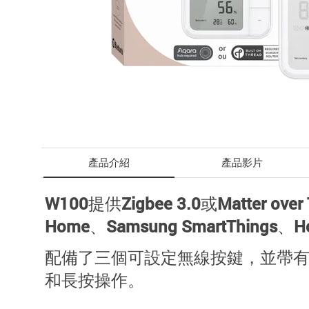
產品介紹
產品影片
W100提供
Zigbee 3.0
或
Matter over
Home、Samsung SmartThin
配備了
三個可設定無線按鍵
，並帶
和
長按
操作。