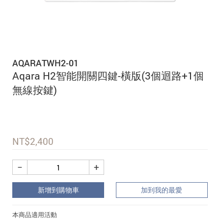
追蹤我的訂單
會員資料管理
查看我的最愛
AQARATWH2-01
加入 JARVIS VIP
Aqara H2智能開關四鍵-橫版(3個迴路+1個
無線按鍵)
NT$
2,400
−
+
新增到購物車
加到我的最愛
本商品適用活動