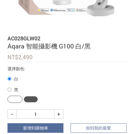
追蹤我的訂單
會員資料管理
查看我的最愛
AC028GLW02
加入 JARVIS VIP
Aqara 智能攝影機 G100 白/黑
NT$
2,490
選擇顏色:
白
黑
−
+
新增到購物車
加到我的最愛