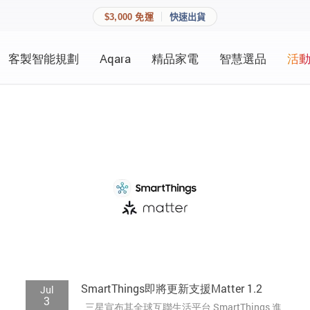
$3,000 免運
快速出貨
客製智能規劃
Aqara
精品家電
智慧選品
活
快速連結
員資料與收藏清單。
追蹤我的訂單
家庭
會員資料管理
家庭
查看我的最愛
加入 JARVIS VIP
登入會員
建立新帳號
SmartThings即將更新支援Matter 1.2
Jul
3
三星宣布其全球互聯生活平台 SmartThings 進