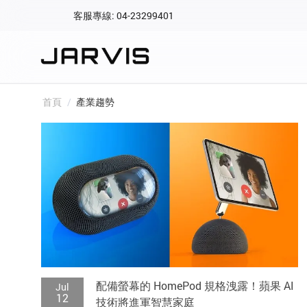
客服專線: 04-23299401
會員專區
登入後可查看訂單、會
快速連結
首頁
/
產業趨勢
會員帳號
Aqara 智慧
智能門鎖
Matter 智慧
密碼
精品家電
配備螢幕的 HomePod 規格洩露！蘋果 AI
Jul
12
技術將進軍智慧家庭