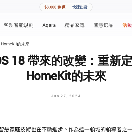
$3,000 免運
快速出貨
客製智能規劃
Aqara
精品家電
智慧選品
活
快速連結
員資料與收藏清單。
 HomeKit的未來
追蹤我的訂單
家庭
 iOS 18 帶來的改變：重新定
會員資料管理
HomeKit的未來
家庭
查看我的最愛
加入 JARVIS VIP
Jun
27
,
2024
登入會員
建立新帳號
慧家庭技術也在不斷進步。作為這一領域的領導者之一，Appl