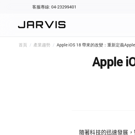
客服專線: 04-23299401
會員專區
登入後可查看訂單、會
快速連結
首頁
/
產業趨勢
/
Apple iOS 18 帶來的改變：重新定義Apple
會員帳號
Aqara 智慧
Apple
智能門鎖
Matter 智慧
密碼
精品家電
隨著科技的迅速發展，智