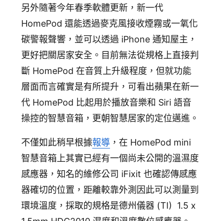
另外隨著今年春季軟體更新，新一代
HomePod 還能透過麥克風接收煙霧或一氧化
碳警報聲響，並可以透過 iPhone 通知屋主，
更好把關居家安全。目前無法從規格上直接判
斷 HomePod 在音質上升級程度，但就功能
層面而言確實是有所提升，可看出蘋果在新一
代 HomePod 比起用於播放音樂和 Siri 語音
操控的智慧音箱，更朝智慧居家的定位邁進。
不僅如此稍早根據
報導
，在 HomePod mini
智慧音箱上其實已經有一個尚未公開的溫濕度
感應器，知名的維修公司 iFixit 也確認傳感應
器確切的位置，距離較靠外測因此可以測量到
環境溫度，採取的規格是德州儀器 (TI) 1.5 x