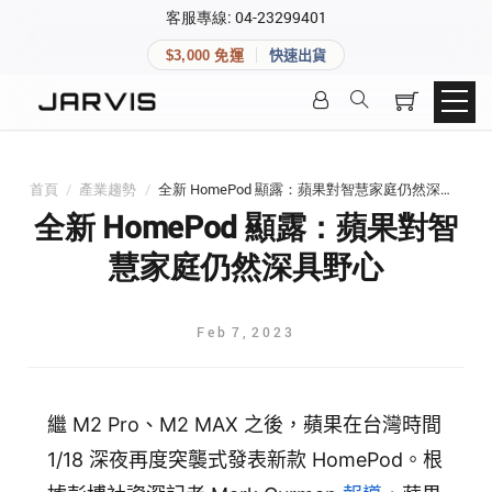
×
客服專線: 04-23299401
會員專區
×
$3,000 免運
快速出貨
登入後可查看訂單、會員資料與收藏清單。
快速連結
會員帳號
Aqara 智慧家庭
智能門鎖
首頁
/
產業趨勢
/
全新 HomePod 顯露：蘋果對智慧家庭仍然深具野心
Matter 智慧家庭
密碼
全新 HomePod 顯露：蘋果對智
精品家電
慧家庭仍然深具野心
登入會員
Feb
7
,
2023
建立新帳號
繼 M2 Pro、M2 MAX 之後，蘋果在台灣時間
快速連結
1/18 深夜再度突襲式發表新款 HomePod。根