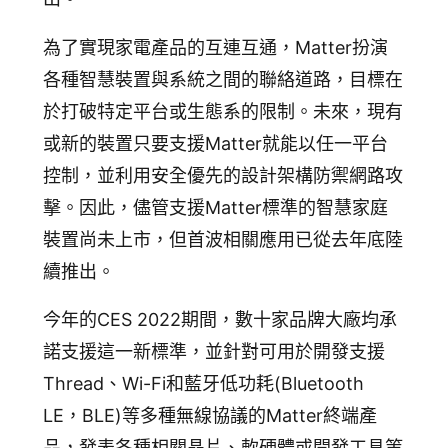
追蹤我的訂單
會員資料管理
為了實現家電產品的互連互通，Matter扮演
各種智慧裝置與系統之間的聯絡道路，目標在
查看我的最愛
於打破特定平台或生態系的限制。未來，現有
加入 JARVIS VIP
或新的裝置只要支援Matter就能以任一平台
控制，並利用安全優先的設計架構防禦網路攻
擊。因此，儘管支援Matter標準的智慧家庭
裝置尚未上市，但首波相關應用已從去年底陸
續推出。
今年的CES 2022期間，數十家品牌大廠均承
諾支援這一新標準，並針對可用於開發支援
Thread、Wi-Fi和藍牙低功耗(Bluetooth
LE，BLE)等多種無線協議的Matter終端產
品，發表各種相關晶片、軟硬體或開發工具等