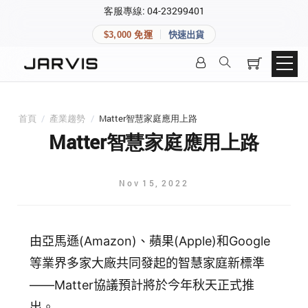
×
客服專線: 04-23299401
會員專區
×
$3,000 免運
快速出貨
登入後可查看訂單、會員資料與收藏清單。
快速連結
會員帳號
Aqara 智慧家庭
智能門鎖
首頁
/
產業趨勢
/
Matter智慧家庭應用上路
Matter 智慧家庭
密碼
Matter智慧家庭應用上路
精品家電
Nov
15
,
2022
登入會員
建立新帳號
由亞馬遜(Amazon)、蘋果(Apple)和Google
等業界多家大廠共同發起的智慧家庭新標準
快速連結
——Matter協議預計將於今年秋天正式推
出。