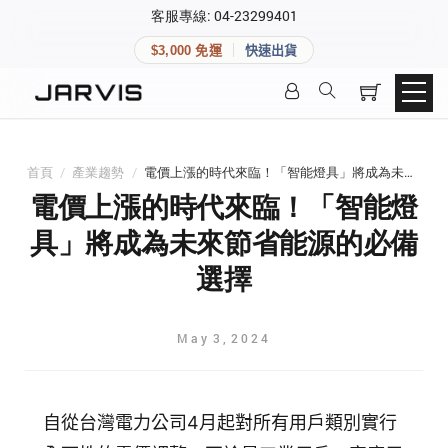
×
客服專線: 04-23299401
會員專區
×
$3,000 免運
快速出貨
登入後可查看訂單、會員資料與收藏清單。
快速連結
會員帳號
Aqara 智慧家庭
智能門鎖
首頁
/
產業趨勢
/
電價上漲的時代來臨！「智能燈具」將成為未來節省能源的必備選擇
Matter 智慧家庭
密碼
電價上漲的時代來臨！「智能燈
精品家電
具」將成為未來節省能源的必備
選擇
登入會員
May
3
,
2024
建立新帳號
快速連結
自從台灣電力公司4月起對所有用戶類別實行