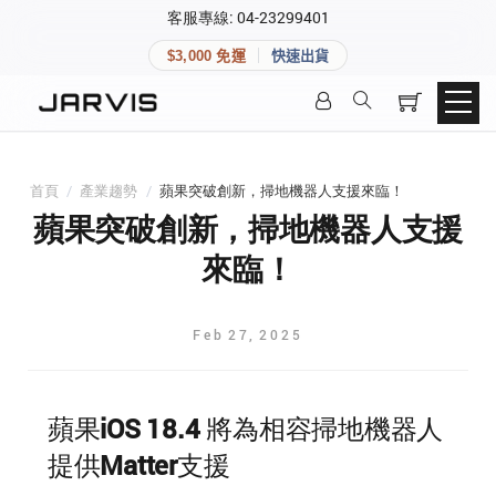
×
客服專線: 04-23299401
會員專區
×
$3,000 免運
快速出貨
登入後可查看訂單、會員資料與收藏清單。
快速連結
會員帳號
Aqara 智慧家庭
智能門鎖
首頁
/
產業趨勢
/
蘋果突破創新，掃地機器人支援來臨！
Matter 智慧家庭
密碼
蘋果突破創新，掃地機器人支援
精品家電
來臨！
登入會員
Feb
27
,
2025
建立新帳號
蘋果iOS 18.4 將為相容掃地機器人
快速連結
提供Matter支援