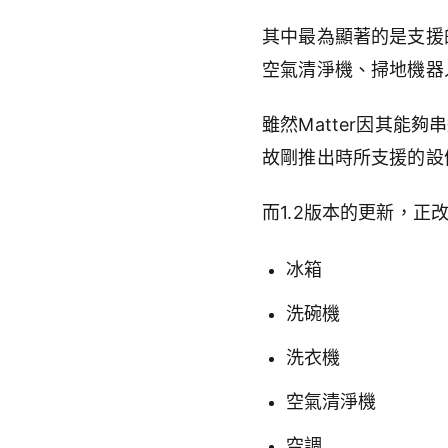
其中最為顯著的是支援
空氣清淨機、掃地機器
雖然
Matter
因其能夠串
故剛推出時所支援的設
而
1.2
版本的更新，正
冰箱
洗碗機
洗衣機
空氣清淨機
空調