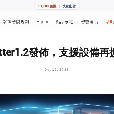
$3,000 免運
快速出貨
客製智能規劃
Aqara
精品家電
智慧選品
活
快速連結
員資料與收藏清單。
追蹤我的訂單
家庭
tter1.2發佈，支援設備
會員資料管理
家庭
查看我的最愛
Oct
25
,
2023
加入 JARVIS VIP
登入會員
建立新帳號