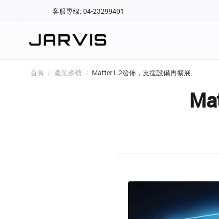
客服專線: 04-23299401
會員專區
登入後可查看訂單、會
快速連結
首頁
/
產業趨勢
/
Matter1.2發佈，支援設備再擴展
會員帳號
Aqara 智慧
Ma
智能門鎖
Matter 智慧
密碼
精品家電