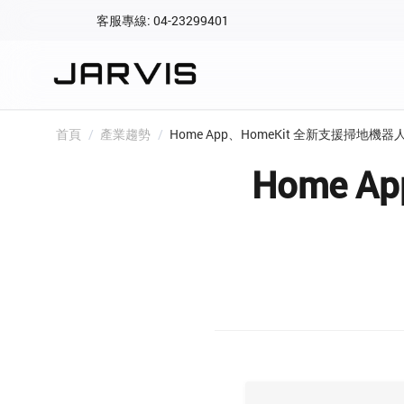
客服專線: 04-23299401
會員專區
登入後可查看訂單、會
快速連結
首頁
/
產業趨勢
/
Home App、HomeKit 全新支援掃地機
會員帳號
Aqara 智慧
Home 
智能門鎖
Matter 智慧
密碼
精品家電