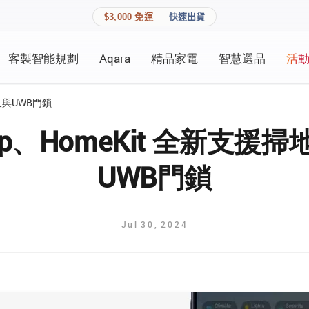
$3,000 免運
快速出貨
客製智能規劃
Aqara
精品家電
智慧選品
活
快速連結
員資料與收藏清單。
器人與UWB門鎖
追蹤我的訂單
家庭
App、HomeKit 全新支援
會員資料管理
UWB門鎖
家庭
查看我的最愛
加入 JARVIS VIP
Jul
30
,
2024
登入會員
建立新帳號