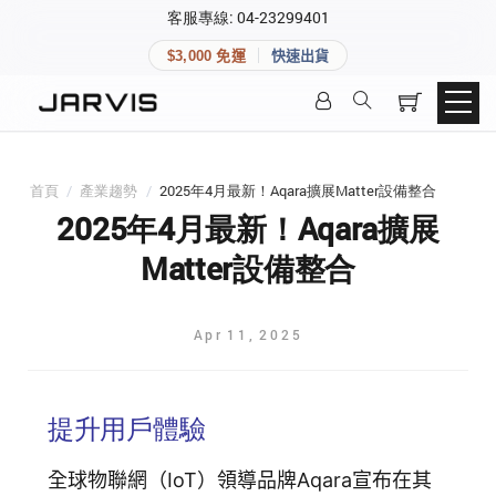
×
客服專線: 04-23299401
會員專區
×
$3,000 免運
快速出貨
登入後可查看訂單、會員資料與收藏清單。
快速連結
會員帳號
Aqara 智慧家庭
智能門鎖
首頁
/
產業趨勢
/
2025年4月最新！Aqara擴展Matter設備整合
Matter 智慧家庭
密碼
2025年4月最新！Aqara擴展
精品家電
Matter設備整合
登入會員
Apr
11
,
2025
建立新帳號
提升用戶體驗
快速連結
全球物聯網（IoT）領導品牌Aqara宣布在其