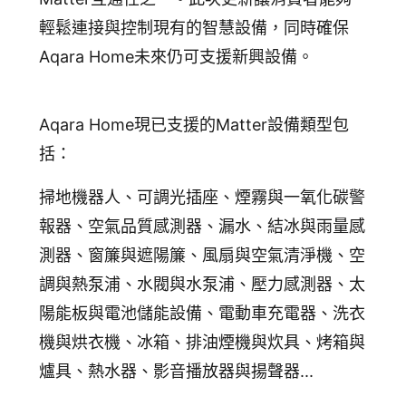
輕鬆連接與控制現有的智慧設備，同時確保
Aqara Home未來仍可支援新興設備。
Aqara Home現已支援的Matter設備類型包
括：
掃地機器人、
可調光插座、
煙霧與一氧化碳警
報器、
空氣品質感測器、
漏水、結冰與雨量感
測器、
窗簾與遮陽簾、
風扇與空氣清淨機、
空
調與熱泵浦、
水閥與水泵浦、
壓力感測器、
太
陽能板與電池儲能設備、
電動車充電器、
洗衣
機與烘衣機、
冰箱、
排油煙機與炊具、
烤箱與
爐具、
熱水器、
影音播放器與揚聲器...