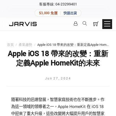
×
客服專線: 04-23299401
會員專區
×
$3,000 免運
快速出貨
登入後可查看訂單、會員資料與收藏清單。
快速連結
會員帳號
Aqara 智慧家庭
智能門鎖
首頁
/
產業趨勢
/
Apple iOS 18 帶來的改變：重新定義Apple HomeKit的未來
Matter 智慧家庭
密碼
Apple iOS 18 帶來的改變：重新
精品家電
定義Apple HomeKit的未來
登入會員
Jun
27
,
2024
建立新帳號
隨著科技的迅速發展，智慧家庭技術也在不斷進步。作
快速連結
為這一領域的領導者之一，Apple HomeKit 在 iOS 18
中迎來了重大升級，這些改變將大幅提升用戶的智慧家