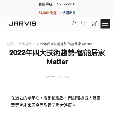
×
客服專線: 04-23299401
會員專區
×
$3,000 免運
快速出貨
登入後可查看訂單、會員資料與收藏清單。
快速連結
會員帳號
Aqara 智慧家庭
智能門鎖
首頁
/
產業趨勢
/
2022年四大技術趨勢-智能居家 Matter
Matter 智慧家庭
密碼
2022年四大技術趨勢-智能居家
精品家電
Matter
登入會員
Oct
28
,
2022
建立新帳號
在過去的幾年裡，聯網恆溫器、門鎖和機器人吸塵
快速連結
器等智能家居產品取得了重大進展。