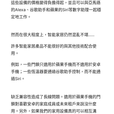
追蹤我的訂單
這些設備的價格變得負擔得起，並且可以與亞馬遜
的Alexa、谷歌助手和蘋果的Siri等數字助理一起穩
會員資料管理
定地工作。
查看我的最愛
加入 JARVIS VIP
然而在很大程度上，智能家居仍然混亂不堪......
許多智能家居產品不能很好的與其他技術配合使
用。
例如，一些門鎖只適用於蘋果手機而不適用於安卓
手機；一些恆溫器要通過谷歌助手控制，而不能通
過Siri。
缺乏兼容性造成了長線問題。適用於蘋果手機的門
鎖對喜歡安卓的家庭成員或未來租戶來說沒什麼
用。另外，如果我們的家用設備真的可以相互溝