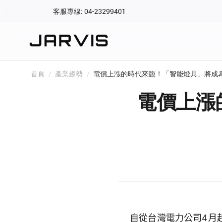
客服專線: 04-23299401
會員專區
登入後可查看訂單、會
快速連結
首頁
/
產業趨勢
/
電價上漲的時代來臨！「智能燈具」將成
會員帳號
Aqara 智慧
電價上漲
智能門鎖
Matter 智慧
密碼
精品家電
自從台灣電力公司4月