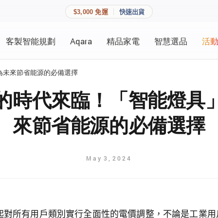
$3,000 免運
快速出貨
客製智能規劃
Aqara
精品家電
智慧選品
活
快速連結
員資料與收藏清單。
為未來節省能源的必備選擇
追蹤我的訂單
家庭
的時代來臨！「智能燈具
會員資料管理
來節省能源的必備選擇
家庭
查看我的最愛
加入 JARVIS VIP
May
3
,
2024
登入會員
建立新帳號
起對所有用戶類別實行全面性的電價調整，不論是工業用