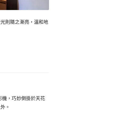
燈光則隨之漸亮，溫和地
影機，巧妙倒掛於天花
之外。