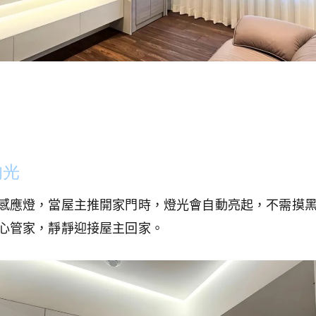
的光
感應燈，當屋主推開家門時，燈光會自動亮起，不需摸
心管家，靜靜迎接屋主回家。