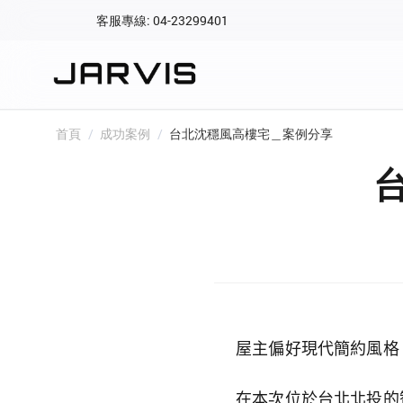
客服專線: 04-23299401
會員專區
登入後可查看訂單、會
快速連結
首頁
/
成功案例
/
台北沈穩風高樓宅＿案例分享
會員帳號
Aqara 智慧
智能門鎖
Matter 智慧
密碼
精品家電
屋主偏好現代簡約風格
在本次位於台北北投的