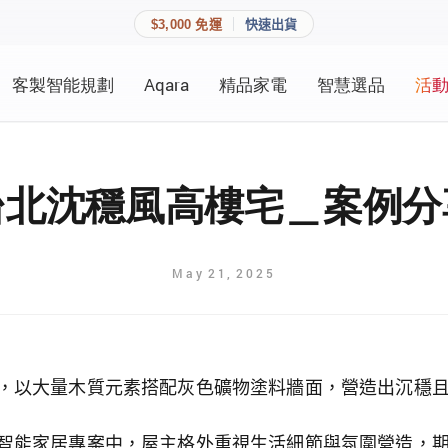
$3,000 免運
快速出貨
客製智能規劃
Aqara
精品家電
智慧選品
活
快速連結
員資料與收藏清單。
追蹤我的訂單
家庭
台北沈穩風高樓宅＿案例分
會員資料管理
家庭
查看我的最愛
May
21
,
2025
加入 JARVIS VIP
登入會員
，以大量木質元素搭配灰色礦物塗料牆面，營造出沉穩
建立新帳號
智能家居專案中，屋主格外重視生活細節與氛圍營造，