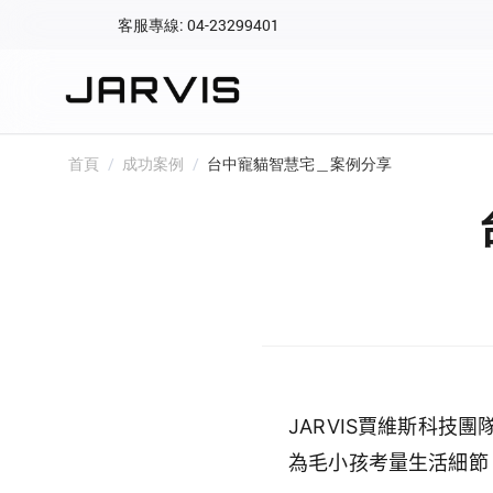
客服專線: 04-23299401
會員專區
登入後可查看訂單、會
快速連結
首頁
/
成功案例
/
台中寵貓智慧宅＿案例分享
會員帳號
Aqara 智慧
智能門鎖
Matter 智慧
密碼
精品家電
JARVIS賈維斯科
為毛小孩考量生活細節