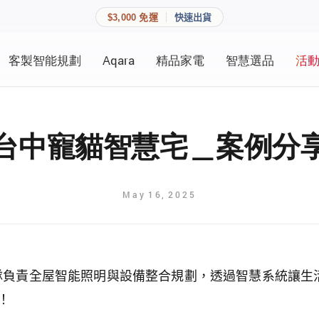
$3,000 免運
快速出貨
客製智能規劃
Aqara
精品家電
智慧選品
活
快速連結
員資料與收藏清單。
追蹤我的訂單
家庭
台中寵貓智慧宅＿案例分
會員資料管理
家庭
查看我的最愛
May
16
,
2025
加入 JARVIS VIP
登入會員
技團隊負責全屋智能照明與設備整合規劃，透過智慧系統讓
建立新帳號
！