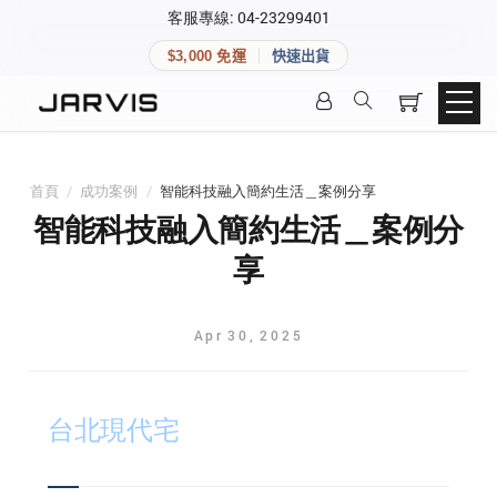
×
客服專線: 04-23299401
會員專區
×
$3,000 免運
快速出貨
登入後可查看訂單、會員資料與收藏清單。
快速連結
會員帳號
Aqara 智慧家庭
智能門鎖
首頁
/
成功案例
/
智能科技融入簡約生活＿案例分享
Matter 智慧家庭
密碼
智能科技融入簡約生活＿案例分
精品家電
享
登入會員
Apr
30
,
2025
建立新帳號
台北現代宅
快速連結