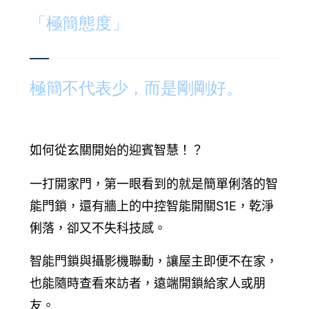
追蹤我的訂單
「極簡態度」
會員資料管理
查看我的最愛
極簡不代表少，而是剛剛好。
加入 JARVIS VIP
如何從玄關開始的迎賓智慧！？
一打開家門，第一眼看到的就是簡單俐落的智
能門鎖，還有牆上的中控智能開關S1E，乾淨
俐落，卻又不失科技感。
智能門鎖與攝影機聯動，讓屋主即便不在家，
也能隨時查看來訪者，遠端開鎖給家人或朋
友。