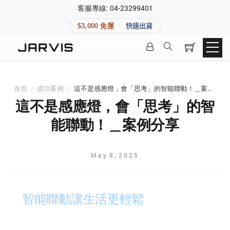
×
客服專線: 04-23299401
會員專區
×
$3,000 免運
快速出貨
登入後可查看訂單、會員資料與收藏清單。
快速連結
會員帳號
Aqara 智慧家庭
智能門鎖
首頁
/
成功案例
/
這不是感應燈，會「思考」的智能聯動！＿案例分享
Matter 智慧家庭
密碼
這不是感應燈，會「思考」的智
精品家電
能聯動！＿案例分享
登入會員
May
8
,
2025
建立新帳號
智能聯動讓生活更輕鬆
快速連結