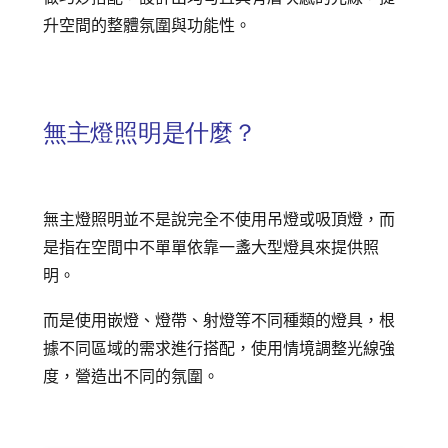
追蹤我的訂單
升空間的整體氛圍與功能性。
會員資料管理
查看我的最愛
無主燈照明是什麼？
加入 JARVIS VIP
無主燈照明並不是說完全不使用吊燈或吸頂燈，而
是指在空間中不單單依靠一盞大型燈具來提供照
明。
而是使用嵌燈、燈帶、射燈等不同種類的燈具，根
據不同區域的需求進行搭配，使用情境調整光線強
度，營造出不同的氛圍。