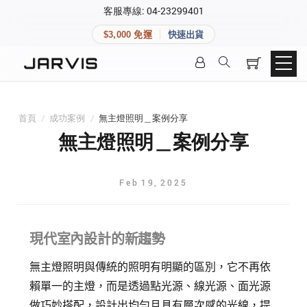
×
客服專線: 04-23299401
會員專區
×
$3,000 免運
快速出貨
登入後可查看訂單、會員資料與收藏清單。
快速連結
會員帳號
Aqara 智慧家庭
智能門鎖
首頁
/
成功案例
/
無主燈照明＿案例分享
Matter 智慧家庭
密碼
無主燈照明＿案例分享
精品家電
Feb
19
,
2025
登入會員
現代室內設計的新趨勢
建立新帳號
無主燈照明與傳統的照明有明顯的區別，它不再依
快速連結
賴單一的主燈，而是透過點光源、線光源、面光源
做巧妙搭配，設計出均勻且具有層次感的光線，提