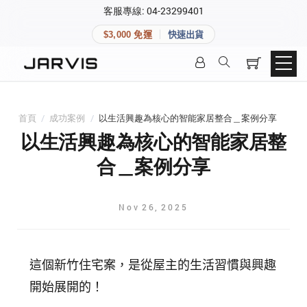
×
客服專線: 04-23299401
會員專區
×
$3,000 免運
快速出貨
登入後可查看訂單、會員資料與收藏清單。
快速連結
會員帳號
Aqara 智慧家庭
智能門鎖
首頁
/
成功案例
/
以生活興趣為核心的智能家居整合＿案例分享
Matter 智慧家庭
密碼
以生活興趣為核心的智能家居整
精品家電
合＿案例分享
登入會員
Nov
26
,
2025
建立新帳號
這個新竹住宅案，是從屋主的生活習慣與興趣
快速連結
開始展開的！