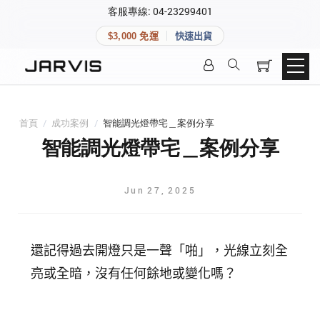
×
客服專線: 04-23299401
會員專區
×
$3,000 免運
快速出貨
登入後可查看訂單、會員資料與收藏清單。
快速連結
會員帳號
Aqara 智慧家庭
智能門鎖
首頁
/
成功案例
/
智能調光燈帶宅＿案例分享
Matter 智慧家庭
密碼
智能調光燈帶宅＿案例分享
精品家電
Jun
27
,
2025
登入會員
建立新帳號
還記得過去開燈只是一聲「啪」，光線立刻全
亮或全暗，沒有任何餘地或變化嗎？
快速連結