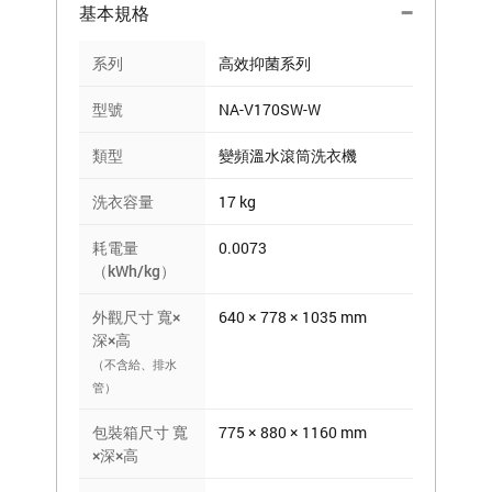
基本規格
系列
高效抑菌系列
型號
NA-V170SW-W
類型
變頻溫水滾筒洗衣機
洗衣容量
17 kg
耗電量
0.0073
（kWh/kg）
外觀尺寸 寬×
640 × 778 × 1035 mm
深×高
（不含給、排水
管）
包裝箱尺寸 寬
775 × 880 × 1160 mm
×深×高