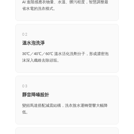
AI 進階感應衣物量、水溫、髒污程度，智慧調整最
省水電的洗衣模式。
02
溫水泡洗淨
30℃／40℃／60℃ 溫水活化洗劑分子，形成濃密泡
沫深入纖維去除頑垢。
03
靜音降噪設計
變頻馬達搭配減震結構，洗衣脫水運轉聲響大幅降
低。