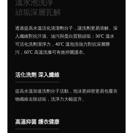
溫水泡洗淨
頑垢深層瓦解
透過提高水溫活化清潔劑分子，讓洗劑更易溶解、深
入纖維對抗汗漬、油污與蛋白質類頑垢；30℃ 溫水
可活化洗劑潔淨力，40℃ 溫泡洗強力對抗深層髒
污，60℃ 高溫洗滌可有效抑菌護衣。
活化洗劑 深入纖維
提高水溫加速洗劑分子活動，泡沫更綿密更易包覆衣
物纖維去除頑垢，洗淨力大幅提升。
高溫抑菌 護衣健康