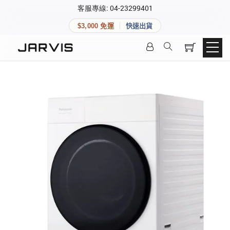
×
客服專線: 04-23299401
會員專區
×
$3,000 免運
快速出貨
登入後可查看訂單、會員資料與收藏清單。
快速連結
會員帳號
Aqara 智慧家庭
智能門鎖
Matter 智慧家庭
密碼
精品家電
登入會員
建立新帳號
快速連結