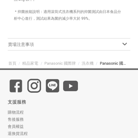
＊抑菌效能說明：適用滾筒式洗衣機系列的抑菌測試由日本食品分
析中心進行，測試結果為菌的減少率大於 99%。
賣場注意事項
首頁
/
精品家電
/
Panasonic 國際牌
/
洗衣機
/
Panasonic 國際牌 NA-V170SW-W 17kg 高效抑菌變頻溫水滾筒洗衣機 冰鑽白
支援服務
購物流程
售後服務
會員權益
退換貨流程