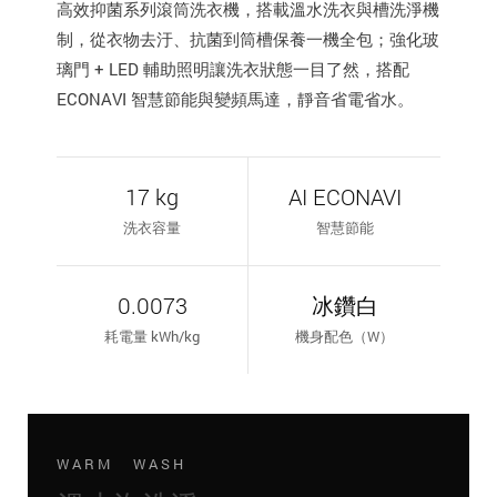
高效抑菌系列滾筒洗衣機，搭載溫水洗衣與槽洗淨機
制，從衣物去汙、抗菌到筒槽保養一機全包；強化玻
璃門 + LED 輔助照明讓洗衣狀態一目了然，搭配
ECONAVI 智慧節能與變頻馬達，靜音省電省水。
17 kg
AI ECONAVI
洗衣容量
智慧節能
0.0073
冰鑽白
耗電量 kWh/kg
機身配色（W）
WARM WASH