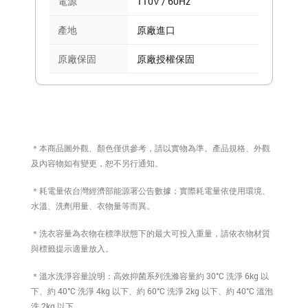
電源
110V / 60Hz
產地
原廠進口
原廠保固
原廠授權保固
＊本商品圖外觀、顏色僅供參考，請以實物為準。產品規格、外觀
及內容物如有變更，恕不另行通知。
＊耗電量依台灣經濟部能源署公告數據；實際耗電量依使用環境、
水溫、洗劑用量、衣物量等而異。
＊洗衣容量為衣物在標準狀態下的最大可投入重量，請依衣物材質
與標籤提示適量放入。
＊溫水洗淨容量說明：高效抑菌系列洗滌容量約 30°C 洗淨 6kg 以
下、約 40°C 洗淨 4kg 以下、約 60°C 洗淨 2kg 以下、約 40°C 溫泡
洗 2kg 以下。