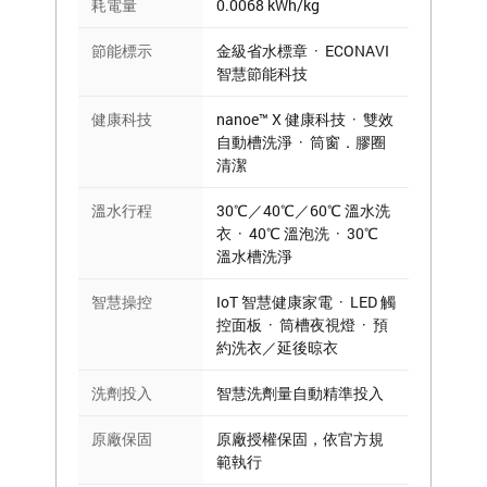
耗電量
0.0068 kWh/kg
節能標示
金級省水標章 · ECONAVI
智慧節能科技
健康科技
nanoe™ X 健康科技 · 雙效
自動槽洗淨 · 筒窗．膠圈
清潔
溫水行程
30℃／40℃／60℃ 溫水洗
衣 · 40℃ 溫泡洗 · 30℃
溫水槽洗淨
智慧操控
IoT 智慧健康家電 · LED 觸
控面板 · 筒槽夜視燈 · 預
約洗衣／延後晾衣
洗劑投入
智慧洗劑量自動精準投入
原廠保固
原廠授權保固，依官方規
範執行