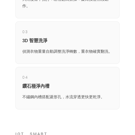
作。
03
3D 智慧洗淨
偵測衣物重量自動調整洗淨轉數，重衣物確實翻洗。
04
鑽石極淨內槽
不鏽鋼內槽搭配菱形孔，水流穿透更快更乾淨。
IOT SMART