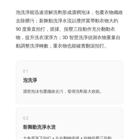
泡洗淨能迅速溶解洗劑形成濃稠泡沫，包覆衣物纖維
去除髒污；新舞動洗淨水流以攪拌翼帶動衣物大約
90 度垂直拍打，搓揉、按壓三段動作充分翻動衣
物，提升洗衣潔淨力；3D 智慧洗淨偵測衣物重量自
動調整洗淨轉數，重衣物也能確實翻滾拍打。
01
泡洗淨
濃密泡沫包覆纖維去污，發揮洗劑最大效能。
02
新舞動洗淨水流
大角度落下拍打 + 左右翻轉搓揉 + 旋轉按壓三段動