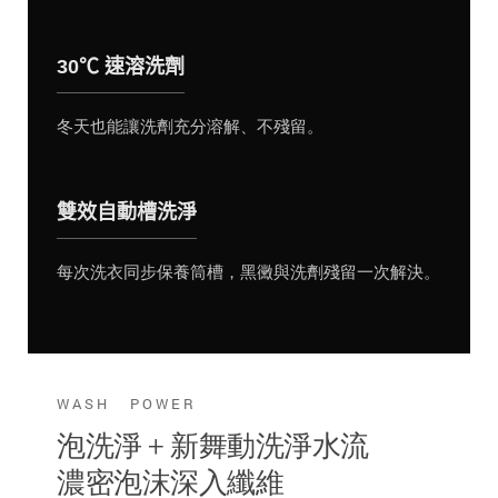
30℃ 速溶洗劑
冬天也能讓洗劑充分溶解、不殘留。
雙效自動槽洗淨
每次洗衣同步保養筒槽，黑黴與洗劑殘留一次解決。
WASH POWER
泡洗淨 + 新舞動洗淨水流
濃密泡沫深入纖維