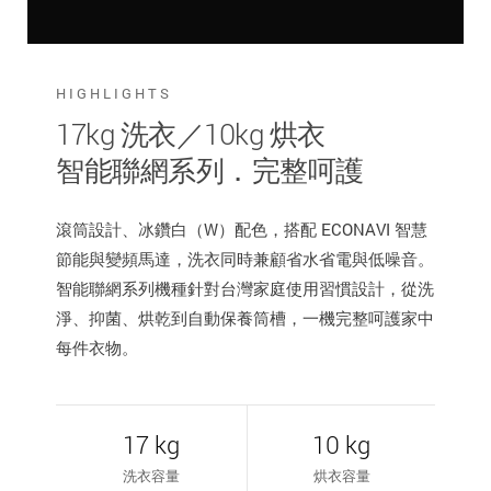
HIGHLIGHTS
17kg 洗衣／10kg 烘衣
智能聯網系列．完整呵護
滾筒設計、冰鑽白（W）配色，搭配 ECONAVI 智慧
節能與變頻馬達，洗衣同時兼顧省水省電與低噪音。
智能聯網系列機種針對台灣家庭使用習慣設計，從洗
淨、抑菌、烘乾到自動保養筒槽，一機完整呵護家中
每件衣物。
17 kg
10 kg
洗衣容量
烘衣容量