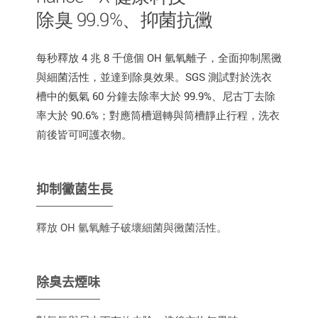
除臭 99.9%、抑菌抗黴
每秒釋放 4 兆 8 千億個 OH 氫氧離子，全面抑制黑黴
與細菌活性，並達到除臭效果。SGS 測試對於洗衣
槽中的氨氣 60 分鐘去除率大於 99.9%、尼古丁去除
率大於 90.6%；對應筒槽迴轉與筒槽靜止行程，洗衣
前後皆可呵護衣物。
抑制黴菌生長
釋放 OH 氫氧離子破壞細菌與黴菌活性。
除臭去煙味