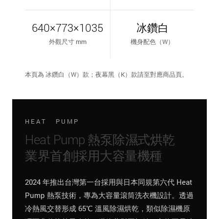
640×773×1035
冰鑽白
外觀尺寸 mm
機身配色（W）
本頁為 冰鑽白（W）款；夜幕黑（K）款請至對應商品頁。
HEAT PUMP
Heat Pump 熱泵除濕式烘乾
業界首創採用大容量機種
2024 年推出台灣第一台採用與日本同規第六代 Heat
Pump 熱泵技術，專為大容量滾筒洗衣機設計。透過
冷熱風交替形成 65℃ 溫風除濕烘乾，類似除濕機原