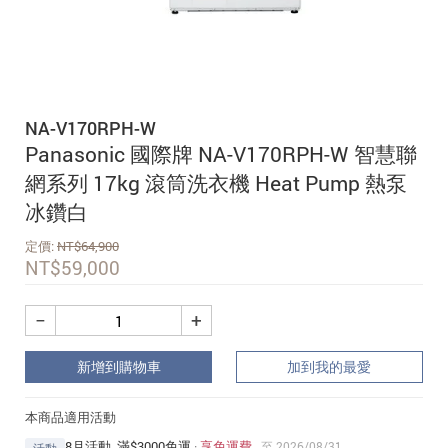
追蹤我的訂單
會員資料管理
查看我的最愛
NA-V170RPH-W
加入 JARVIS VIP
Panasonic 國際牌 NA-V170RPH-W 智慧聯
網系列 17kg 滾筒洗衣機 Heat Pump 熱泵
冰鑽白
定價:
NT$
64,900
NT$
59,000
−
+
新增到購物車
加到我的最愛
本商品適用活動
8月活動_滿$3000免運
·
享免運費
至 2026/08/31