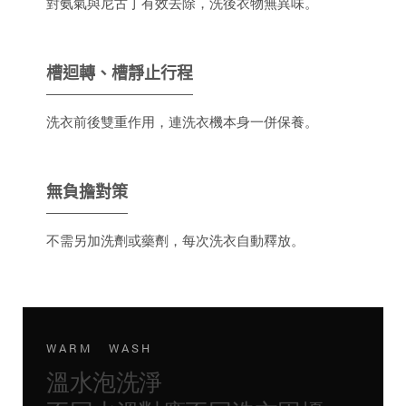
對氨氣與尼古丁有效去除，洗後衣物無異味。
槽迴轉、槽靜止行程
洗衣前後雙重作用，連洗衣機本身一併保養。
無負擔對策
不需另加洗劑或藥劑，每次洗衣自動釋放。
WARM WASH
溫水泡洗淨