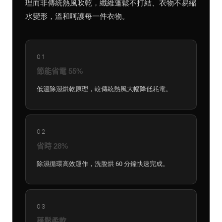
理而非傳統熱風吹乾，纖維蓬鬆不打結、衣物不易縮
水變形，溫和呵護每一件衣物。
01
節能省電 55%
低溫除濕烘乾原理，較傳統熱風大幅降低耗電。
02
省時 28%
除濕循環高效運作，洗脫烘 60 分鐘快速完成。
03
蓬鬆柔軟