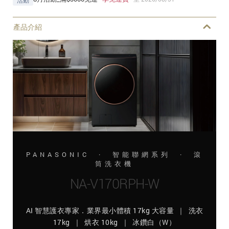
活動
產品介紹
PANASONIC · 智能聯網系列 · 滾
筒洗衣機
NA-V170RPH-W
AI 智慧護衣專家．業界最小體積 17kg 大容量 ｜ 洗衣
17kg ｜ 烘衣 10kg ｜ 冰鑽白（W）