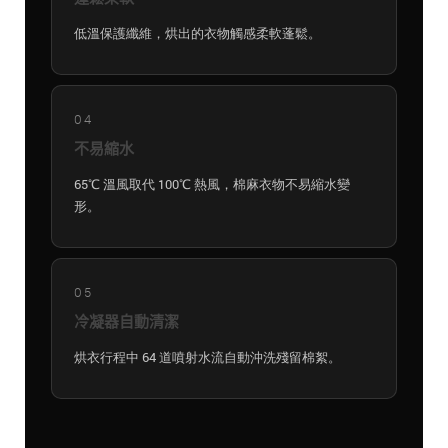
低溫保護纖維，烘出的衣物觸感柔軟蓬鬆。
04
不易縮水
65℃ 溫風取代 100℃ 熱風，棉麻衣物不易縮水變
形。
05
冷凝器自動清潔
烘衣行程中 64 道噴射水流自動沖洗殘留棉絮。