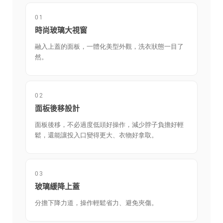
01
時尚玻璃大視窗
融入上蓋的面板，一體化美型外觀，洗衣狀態一目了
然。
02
面板後移設計
面板後移，不必過度低頭好操作，減少脖子負擔好輕
鬆，還能讓投入口變得更大、衣物好拿取。
03
玻璃緩降上蓋
分擔下降力道，操作輕鬆省力、避免夾傷。