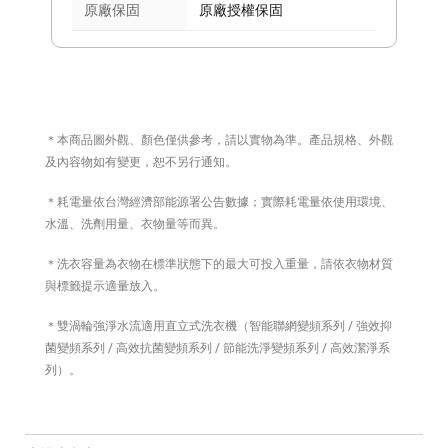
原廠保固
原廠授權保固
＊本商品圖外觀、顏色僅供參考，請以實物為準。產品規格、外觀
及內容物如有變更，恕不另行通知。
＊耗電量依台灣經濟部能源署公告數據；實際耗電量依使用環境、
水溫、洗劑用量、衣物量等而異。
＊洗衣容量為衣物在標準狀態下的最大可投入重量，請依衣物材質
與標籤提示適量放入。
＊雙渦輪強淨水流適用直立式洗衣機（智能聯網變頻系列 / 強效抑
菌變頻系列 / 高效抗菌變頻系列 / 節能洗淨變頻系列 / 高效潔淨系
列）。