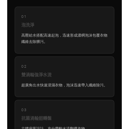
01
泡洗淨
高壓給水搭配高速起泡，迅速形成濃稠泡沫包覆衣物
纖維去除髒污。
02
雙渦輪強淨水流
超廣角出水快速浸濕衣物，泡沫迅速帶入纖維除污。
03
抗菌渦輪迴轉盤
立體扇葉設計，充分帶動水流翻攪衣物。