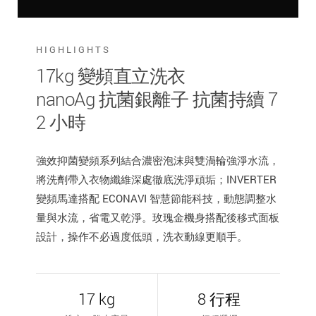
HIGHLIGHTS
17kg 變頻直立洗衣
nanoAg 抗菌銀離子 抗菌持續 7
2 小時
強效抑菌變頻系列結合濃密泡沫與雙渦輪強淨水流，
將洗劑帶入衣物纖維深處徹底洗淨頑垢；INVERTER
變頻馬達搭配 ECONAVI 智慧節能科技，動態調整水
量與水流，省電又乾淨。玫瑰金機身搭配後移式面板
設計，操作不必過度低頭，洗衣動線更順手。
17 kg
8 行程