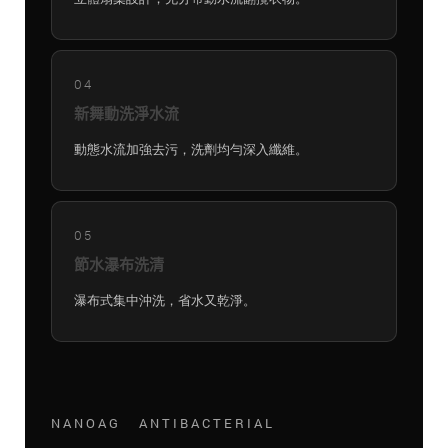
04
新舞動洗淨水流
動態水流加強去污，洗劑均勻深入纖維。
05
節水瀑布洗清
瀑布式集中沖洗，省水又乾淨。
NANOAG ANTIBACTERIAL