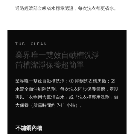
通過經濟部金級省水標章認證，每次洗衣都更省水。
TUB CLEAN
業界唯一雙效自動槽洗淨
筒槽潔淨保養超簡單
業界唯一雙效自動槽洗淨：① 抑制洗衣槽黑黴；②
水流全面沖刷除洗劑。每次洗衣同步保養筒槽，定期
再以「衣物用含氯漂白水」或「洗衣槽專用洗劑」做
大保養（所需時間約 7-11 小時）。
不鏽鋼內槽