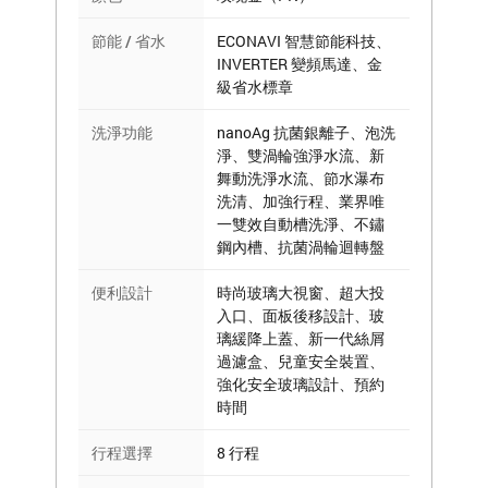
節能 / 省水
ECONAVI 智慧節能科技、
INVERTER 變頻馬達、金
級省水標章
洗淨功能
nanoAg 抗菌銀離子、泡洗
淨、雙渦輪強淨水流、新
舞動洗淨水流、節水瀑布
洗清、加強行程、業界唯
一雙效自動槽洗淨、不鏽
鋼內槽、抗菌渦輪迴轉盤
便利設計
時尚玻璃大視窗、超大投
入口、面板後移設計、玻
璃緩降上蓋、新一代絲屑
過濾盒、兒童安全裝置、
強化安全玻璃設計、預約
時間
行程選擇
8 行程