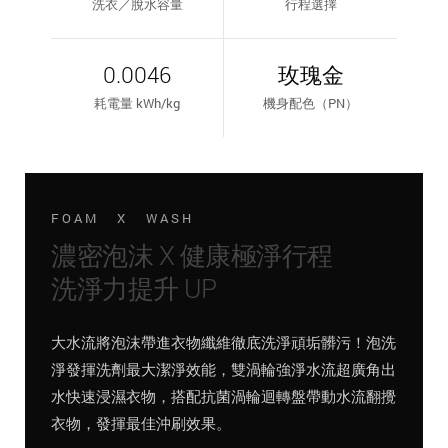
洗衣／脫水容量
行程選擇
0.0046
玫瑰金
耗電量 kWh/kg
機身配色（PN）
FOAM X WASH
濃密泡沫 X 健康極淨行程
洗淨力提升 UP
大水流將泡沫帶進衣物纖維徹底洗淨頑垢髒污！泡洗
淨發揮洗劑最大潔淨效能，雙渦輪強淨水流超廣角出
水快速浸濕衣物，搭配抗菌渦輪迴轉盤帶動水流翻攪
衣物，發揮最佳沖刷效果。