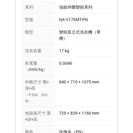
系列
強效抑菌變頻系列
型號
NA-V170MT-PN
類型
變頻直立式洗衣機（單
槽）
洗衣容量
17 kg
耗電量
0.0046
（kWh/kg）
外觀尺寸 寬×
640 × 710 × 1075 mm
深×高
（不含給、排水
管）
包裝箱尺寸 寬
725 × 839 × 1160 mm
×深×高
顏色
玫瑰金（PN）