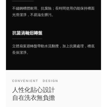
不鏽鋼槽體耐用、抗腐蝕；長時間使用仍能保持槽面
光滑潔淨，不易滋生髒污。
抗菌渦輪迴轉盤
立體扇葉迴轉盤帶動水流翻攪，加上抗菌處理，槽底
長保潔淨。
CONVENIENT DESIGN
人性化貼心設計
自在洗衣無負擔