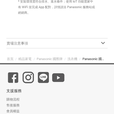
* 安裝環境需符合排水、進水條件；使用 IoT 功能需家中
有 WiFi 並完成 App 配對，詳情請洽 Panasonic 服務站或
經銷商。
賣場注意事項
首頁
/
精品家電
/
Panasonic 國際牌
/
洗衣機
/
Panasonic 國際牌 NA-V170MDH-W 智慧聯網系列 17kg 滾筒洗衣機 冰鑽白
支援服務
購物流程
售後服務
會員權益