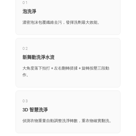
01
泡洗淨
濃密泡沫包覆纖維去污，發揮洗劑最大效能。
02
新舞動洗淨水流
大角度落下拍打 + 左右翻轉搓揉 + 旋轉按壓三段動
作。
03
3D 智慧洗淨
偵測衣物重量自動調整洗淨轉數，重衣物確實翻洗。