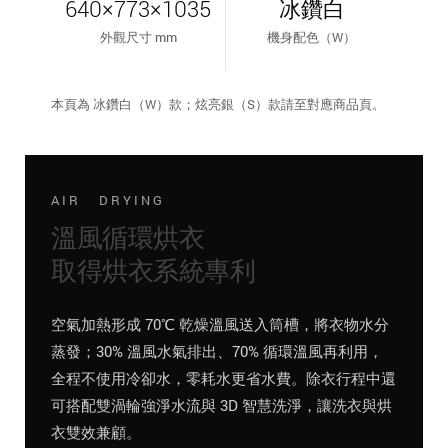
640×773×1035
冰鑽白
外觀尺寸 mm
機身配色（W）
本頁為 冰鑽白（W）款；炫亮銀（S）款請至對應商品頁。
AIR DRYING
溫風循環烘衣
取得烘衣系統專利
空氣加熱形成 70℃ 乾燥溫風送入筒槽，將衣物水分
蒸發；30% 溫風水氣排出、70% 循環溫風再利用，
全程不使用冷卻水，零耗水更省水費。除衣行程中還
可搭配雙渦輪強淨水流與 3D 智慧洗淨，讓洗衣與烘
衣雙效兼顧。