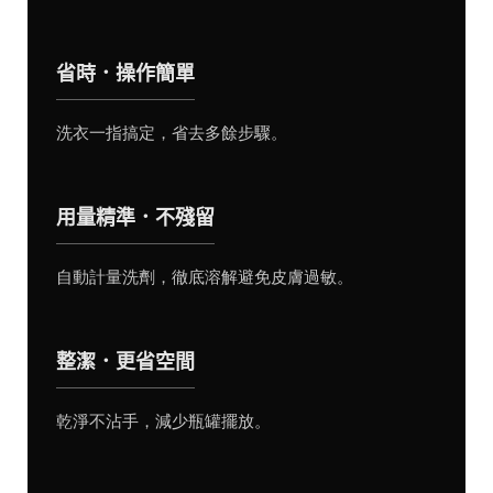
省時．操作簡單
洗衣一指搞定，省去多餘步驟。
用量精準．不殘留
自動計量洗劑，徹底溶解避免皮膚過敏。
整潔．更省空間
乾淨不沾手，減少瓶罐擺放。