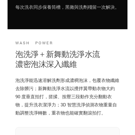
每次洗衣同步保養筒槽，黑黴與洗劑殘留一次解決。
WASH POWER
泡洗淨 + 新舞動洗淨水流
濃密泡沫深入纖維
泡洗淨能迅速溶解洗劑形成濃稠泡沫，包覆衣物纖維
去除髒污；新舞動洗淨水流以攪拌翼帶動衣物大約
90 度垂直拍打，搓揉、按壓三段動作充分翻動衣
物，提升洗衣潔淨力；3D 智慧洗淨偵測衣物重量自
動調整洗淨轉數，重衣物也能確實翻滾拍打。