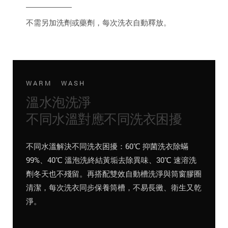
不需另加洗劑或藥劑，每次洗衣自動釋放。
WARM WASH
溫水泡洗淨
不同水溫對應不同洗衣困擾
不同水溫解決不同洗衣困擾：60℃ 抑菌洗衣除蟎
99%、40℃ 溫泡洗終結黃垢去除異味、30℃ 速溶洗
劑冬天也不殘留。再搭配雙效自動槽洗淨與筒窗膠圈
清潔，每次洗衣同步保養筒槽，不易長黴、衛生又乾
淨。