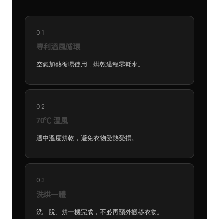
01
專利溫風循環
空氣加熱循環使用，烘乾過程零耗水。
02
70℃ 溫風
適中溫度烘乾，避免衣物受熱受損。
03
洗烘一體
洗、脫、烘一機完成，不必再額外搬移衣物。