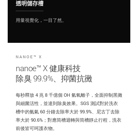
透明儲存槽
用量視覺化，一目了然。
NANOE™ X
nanoe™ X 健康科技
除臭 99.9%、抑菌抗黴
每秒釋放 4 兆 8 千億個 OH 氫氧離子，全面抑制黑黴
與細菌活性，並達到除臭效果。SGS 測試對於洗衣
槽中的氨氣 60 分鐘去除率大於 99.9%、尼古丁去除
率大於 90.6%；對應筒槽迴轉與筒槽靜止行程，洗衣
前後皆可呵護衣物。