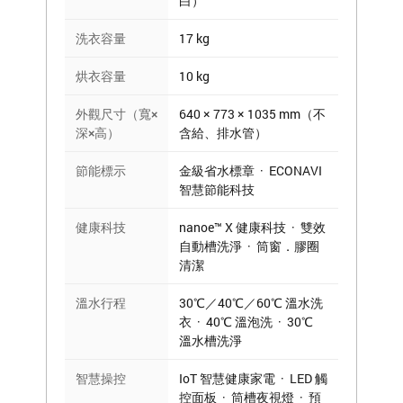
白）
洗衣容量
17 kg
烘衣容量
10 kg
外觀尺寸（寬×
640 × 773 × 1035 mm（不
深×高）
含給、排水管）
節能標示
金級省水標章 · ECONAVI
智慧節能科技
健康科技
nanoe™ X 健康科技 · 雙效
自動槽洗淨 · 筒窗．膠圈
清潔
溫水行程
30℃／40℃／60℃ 溫水洗
衣 · 40℃ 溫泡洗 · 30℃
溫水槽洗淨
智慧操控
IoT 智慧健康家電 · LED 觸
控面板 · 筒槽夜視燈 · 預