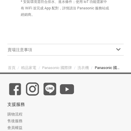
* 安裝環境需符合排水、進水條件；使用 IoT 功能需家中
有 WiFi 並完成 App 配對，詳情請洽 Panasonic 服務站或
經銷商。
賣場注意事項
首頁
/
精品家電
/
Panasonic 國際牌
/
洗衣機
/
Panasonic 國際牌 NA-V170MDH-S 智慧聯網系列 17kg 滾筒洗衣機 炫亮銀
支援服務
購物流程
售後服務
會員權益