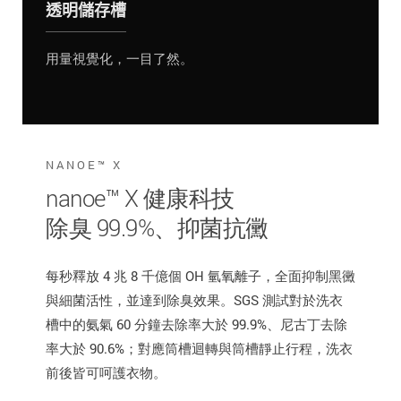
透明儲存槽
用量視覺化，一目了然。
NANOE™ X
nanoe™ X 健康科技
除臭 99.9%、抑菌抗黴
每秒釋放 4 兆 8 千億個 OH 氫氧離子，全面抑制黑黴
與細菌活性，並達到除臭效果。SGS 測試對於洗衣
槽中的氨氣 60 分鐘去除率大於 99.9%、尼古丁去除
率大於 90.6%；對應筒槽迴轉與筒槽靜止行程，洗衣
前後皆可呵護衣物。