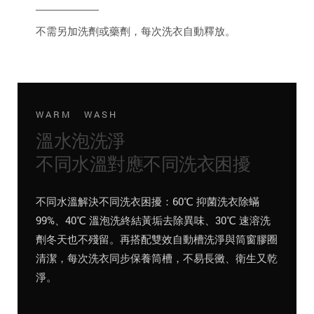
不需另加洗劑或藥劑，每次洗衣自動釋放。
WARM WASH
溫水泡洗淨
不同水溫對應不同洗衣困擾
不同水溫解決不同洗衣困擾：60℃ 抑菌洗衣除蟎
99%、40℃ 溫泡洗終結黃垢去除異味、30℃ 速溶洗
劑冬天也不殘留。再搭配雙效自動槽洗淨與筒窗膠圈
清潔，每次洗衣同步保養筒槽，不易長黴、衛生又乾
淨。