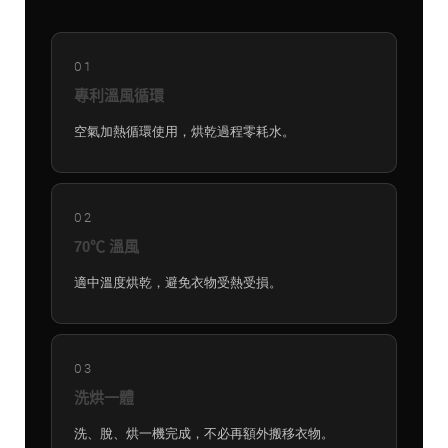
01
專利溫風循環
空氣加熱循環使用，烘乾過程零耗水。
02
70℃ 溫風
適中溫度烘乾，避免衣物受熱受損。
03
洗烘一體
洗、脫、烘一機完成，不必再額外搬移衣物。