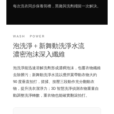
每次洗衣同步保養筒槽，黑黴與洗劑殘留一次解決。
WASH POWER
泡洗淨 + 新舞動洗淨水流
濃密泡沫深入纖維
泡洗淨能迅速溶解洗劑形成濃稠泡沫，包覆衣物纖維
去除髒污；新舞動洗淨水流以攪拌翼帶動衣物大約
90 度垂直拍打，搓揉、按壓三段動作充分翻動衣
物，提升洗衣潔淨力；3D 智慧洗淨偵測衣物重量自
動調整洗淨轉數，重衣物也能確實翻滾拍打。