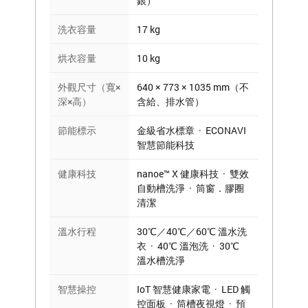
銀）
洗衣容量
17 kg
烘衣容量
10 kg
外觀尺寸（寬×
640 × 773 × 1035 mm（不
深×高）
含給、排水管）
節能標示
金級省水標章 · ECONAVI
智慧節能科技
健康科技
nanoe™ X 健康科技 · 雙效
自動槽洗淨 · 筒窗．膠圈
清潔
溫水行程
30℃／40℃／60℃ 溫水洗
衣 · 40℃ 溫泡洗 · 30℃
溫水槽洗淨
智慧操控
IoT 智慧健康家電 · LED 觸
控面板 · 筒槽夜視燈 · 預