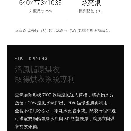
640×773×1035
炫亮銀
外觀尺寸 mm
機身配色（S）
本頁為 炫亮銀（S）款；冰鑽白（W）款請至對應商品頁。
AIR DRYING
溫風循環烘衣
取得烘衣系統專利
空氣加熱形成 70℃ 乾燥溫風送入筒槽，將衣物水分
蒸發；30% 溫風水氣排出、70% 循環溫風再利用，
全程不使用冷卻水，零耗水更省水費。除衣行程中還
可搭配雙渦輪強淨水流與 3D 智慧洗淨，讓洗衣與烘
衣雙效兼顧。