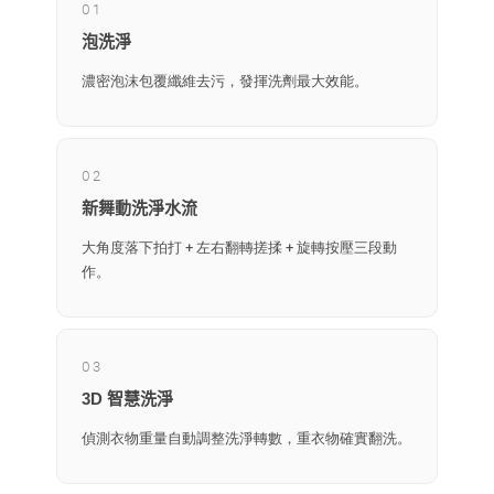
01
泡洗淨
濃密泡沫包覆纖維去污，發揮洗劑最大效能。
02
新舞動洗淨水流
大角度落下拍打 + 左右翻轉搓揉 + 旋轉按壓三段動
作。
03
3D 智慧洗淨
偵測衣物重量自動調整洗淨轉數，重衣物確實翻洗。