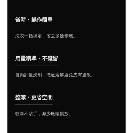
省時．操作簡單
洗衣一指搞定，省去多餘步驟。
用量精準．不殘留
自動計量洗劑，徹底溶解避免皮膚過敏。
整潔．更省空間
乾淨不沾手，減少瓶罐擺放。