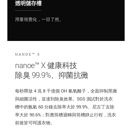
透明儲存槽
用量視覺化，一目了然。
NANOE™ X
nanoe™ X 健康科技
除臭 99.9%、抑菌抗黴
每秒釋放 4 兆 8 千億個 OH 氫氧離子，全面抑制黑黴
與細菌活性，並達到除臭效果。SGS 測試對於洗衣
槽中的氨氣 60 分鐘去除率大於 99.9%、尼古丁去除
率大於 90.6%；對應筒槽迴轉與筒槽靜止行程，洗衣
前後皆可呵護衣物。