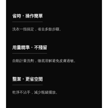
省時．操作簡單
洗衣一指搞定，省去多餘步驟。
用量精準．不殘留
自動計量洗劑，徹底溶解避免皮膚過敏。
整潔．更省空間
乾淨不沾手，減少瓶罐擺放。