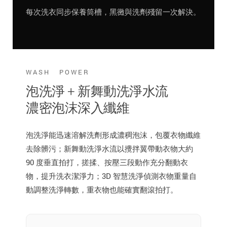
每次洗衣同步保養筒槽，黑黴與洗劑殘留一次解決。
WASH POWER
泡洗淨 + 新舞動洗淨水流
濃密泡沫深入纖維
泡洗淨能迅速溶解洗劑形成濃稠泡沫，包覆衣物纖維
去除髒污；新舞動洗淨水流以攪拌翼帶動衣物大約
90 度垂直拍打，搓揉、按壓三段動作充分翻動衣
物，提升洗衣潔淨力；3D 智慧洗淨偵測衣物重量自
動調整洗淨轉數，重衣物也能確實翻滾拍打。