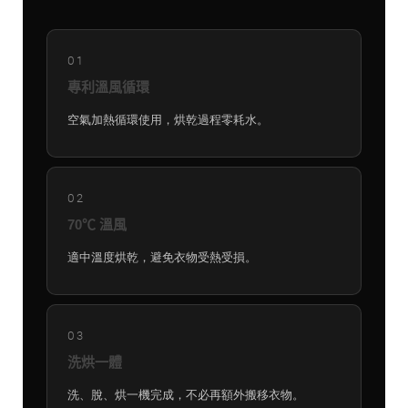
01
專利溫風循環
空氣加熱循環使用，烘乾過程零耗水。
02
70℃ 溫風
適中溫度烘乾，避免衣物受熱受損。
03
洗烘一體
洗、脫、烘一機完成，不必再額外搬移衣物。