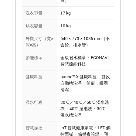
白）
洗衣容量
17 kg
烘衣容量
10 kg
外觀尺寸（寬×
640 × 773 × 1035 mm（不
深×高）
含給、排水管）
節能標示
金級省水標章 · ECONAVI
智慧節能科技
健康科技
nanoe™ X 健康科技 · 雙效
自動槽洗淨 · 筒窗．膠圈
清潔
溫水行程
30℃／40℃／60℃ 溫水洗
衣 · 40℃ 溫泡洗 · 30℃
溫水槽洗淨
智慧操控
IoT 智慧健康家電 · LED 觸
控面板 · 筒槽夜視燈 · 預