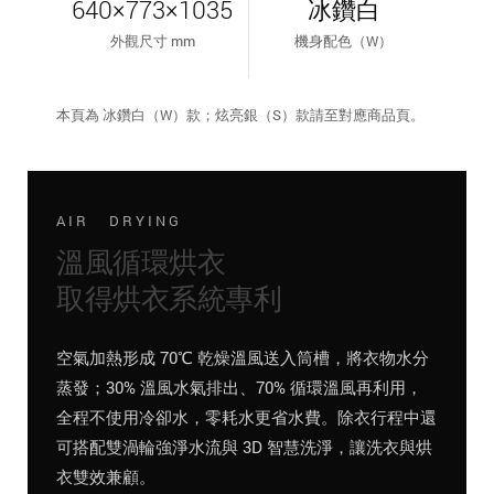
640×773×1035
冰鑽白
外觀尺寸 mm
機身配色（W）
本頁為 冰鑽白（W）款；炫亮銀（S）款請至對應商品頁。
AIR DRYING
溫風循環烘衣
取得烘衣系統專利
空氣加熱形成 70℃ 乾燥溫風送入筒槽，將衣物水分
蒸發；30% 溫風水氣排出、70% 循環溫風再利用，
全程不使用冷卻水，零耗水更省水費。除衣行程中還
可搭配雙渦輪強淨水流與 3D 智慧洗淨，讓洗衣與烘
衣雙效兼顧。