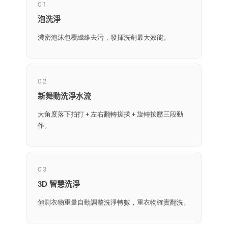
01
泡洗淨
濃密泡沫包覆纖維去污，發揮洗劑最大效能。
02
新舞動洗淨水流
大角度落下拍打 + 左右翻轉搓揉 + 旋轉按壓三段動
作。
03
3D 智慧洗淨
偵測衣物重量自動調整洗淨轉數，重衣物確實翻洗。