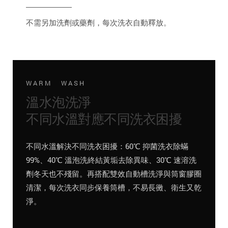
不需另加洗劑或藥劑，每次洗衣自動釋放。
WARM WASH
溫水泡洗淨
不同水溫對應不同洗衣困擾
不同水溫解決不同洗衣困擾：60℃ 抑菌洗衣除蟎
99%、40℃ 溫泡洗終結黃垢去除異味、30℃ 速溶洗
劑冬天也不殘留。再搭配雙效自動槽洗淨與筒窗膠圈
清潔，每次洗衣同步保養筒槽，不易長黴、衛生又乾
淨。