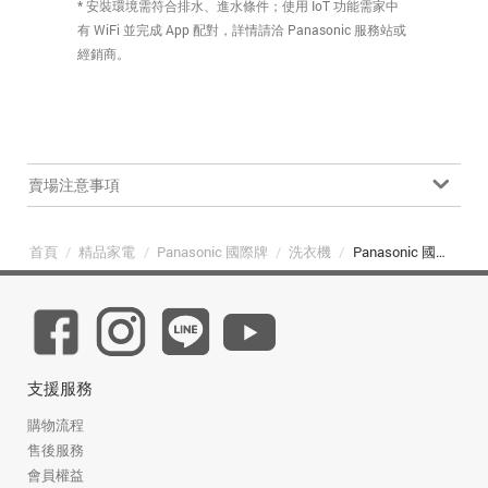
* 安裝環境需符合排水、進水條件；使用 IoT 功能需家中
有 WiFi 並完成 App 配對，詳情請洽 Panasonic 服務站或
經銷商。
賣場注意事項
首頁
/
精品家電
/
Panasonic 國際牌
/
洗衣機
/
Panasonic 國際牌 NA-V170MDH-W 智慧聯網系列 17kg 滾筒洗衣機 冰鑽白
支援服務
購物流程
售後服務
會員權益