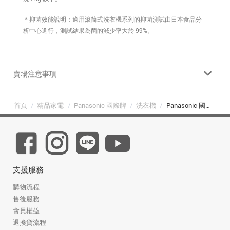
＊抑菌效能說明：適用滾筒式洗衣機系列的抑菌測試由日本食品分
析中心進行，測試結果為菌的減少率大於 99%。
賣場注意事項
首頁
/
精品家電
/
Panasonic 國際牌
/
洗衣機
/
Panasonic 國際牌 NA-V150SW-W 15kg 高效抑菌變頻溫水滾筒洗衣機 冰鑽白
支援服務
購物流程
售後服務
會員權益
退換貨流程