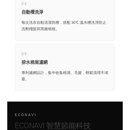
04
自動槽洗淨
每次洗衣自動清潔筒槽，搭配 30℃ 溫水槽洗淨防止
洗劑殘留與黑黴堆積。
05
排水棉屑濾網
專利濾網設計，集中收集棉屑、毛髮，輕鬆清理不堵
塞。
ECONAVI
ECONAVI 智慧節能科技