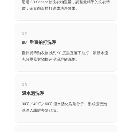
透過 3D Sensor 偵測衣物重量，調整最精準的洗衣轉
數，確實翻滾拍打達成洗淨效果。
02
90° 垂直拍打洗淨
攪拌翼帶動衣物以約 90 度垂直落下拍打，滾動水流
充分覆蓋衣物快速浸濕溶解洗劑。
03
溫水泡洗淨
30℃／40℃／60℃ 溫水活化洗劑分子，形成濃密泡
沫深入纖維去除頑垢。