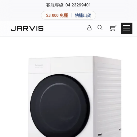
×
客服專線: 04-23299401
會員專區
×
$3,000 免運
快速出貨
登入後可查看訂單、會員資料與收藏清單。
快速連結
會員帳號
Aqara 智慧家庭
智能門鎖
Matter 智慧家庭
密碼
精品家電
登入會員
建立新帳號
快速連結