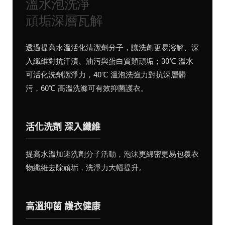
溫水泡洗淨
頑垢深層瓦解
透過提高水溫活化清潔劑分子，讓洗劑更易溶解、深
入纖維對抗汗漬、油污與蛋白質類頑垢；30℃ 溫水
可活化洗劑潔淨力，40℃ 溫泡洗強力對抗深層髒
污，60℃ 高溫洗滌可有效抑菌護衣。
活化洗劑 深入纖維
提高水溫加速洗劑分子活動，泡沫更綿密更易包覆衣
物纖維去除頑垢，洗淨力大幅提升。
高溫抑菌 護衣健康