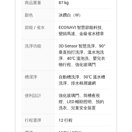
商品重量
87 kg
顏色
冰鑽白（W）
節能 / 省水
ECONAVI 智慧節能科技、
變頻馬達、金級省水標章
洗淨功能
3D Sensor 智慧洗淨、90°
垂直拍打洗淨、溫水泡洗
淨、40℃ 溫泡洗、嬰兒衣
物行程、強化玻璃門
槽潔淨
自動槽洗淨、30℃ 溫水槽
洗淨、排水棉屑濾網
便利設計
強化玻璃門、筒槽夜視
燈、LED 輔助照明、預約
洗衣、兒童安全裝置
行程選擇
12 行程