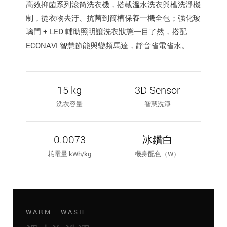
高效抑菌系列滾筒洗衣機，搭載溫水洗衣與槽洗淨機
制，從衣物去汙、抗菌到筒槽保養一機全包；強化玻
璃門 + LED 輔助照明讓洗衣狀態一目了然，搭配
ECONAVI 智慧節能與變頻馬達，靜音省電省水。
15 kg
3D Sensor
洗衣容量
智慧洗淨
0.0073
冰鑽白
耗電量 kWh/kg
機身配色（W）
WARM WASH