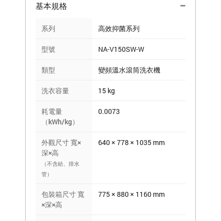
基本規格
系列
高效抑菌系列
型號
NA-V150SW-W
類型
變頻溫水滾筒洗衣機
洗衣容量
15 kg
耗電量
0.0073
（kWh/kg）
外觀尺寸 寬×
640 × 778 × 1035 mm
深×高
（不含給、排水
管）
包裝箱尺寸 寬
775 × 880 × 1160 mm
×深×高