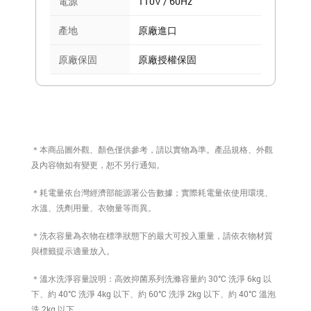
電源
110V / 60Hz
產地
原廠進口
原廠保固
原廠授權保固
＊本商品圖外觀、顏色僅供參考，請以實物為準。產品規格、外觀
及內容物如有變更，恕不另行通知。
＊耗電量依台灣經濟部能源署公告數據；實際耗電量依使用環境、
水溫、洗劑用量、衣物量等而異。
＊洗衣容量為衣物在標準狀態下的最大可投入重量，請依衣物材質
與標籤提示適量放入。
＊溫水洗淨容量說明：高效抑菌系列洗滌容量約 30°C 洗淨 6kg 以
下、約 40°C 洗淨 4kg 以下、約 60°C 洗淨 2kg 以下、約 40°C 溫泡
洗 2kg 以下。