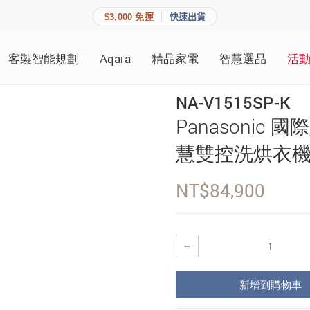
$3,000 免運
快速出貨
客製智能規劃
Aqara
精品家電
智慧選品
活
快速連結
員資料與收藏清單。
NA-V1515SP-K
追蹤我的訂單
Panasonic 國際
家庭
會員資料管理
慧雙控洗烘衣機
家庭
查看我的最愛
NT$
84,900
加入 JARVIS VIP
−
登入會員
新增到購物車
建立新帳號