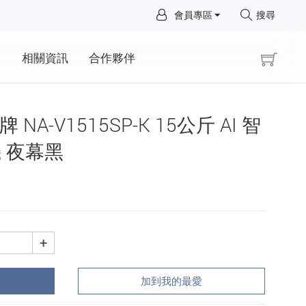
×
會員專區
搜尋
×
動
相關資訊
合作夥伴
牌 NA-V1515SP-K 15公斤 AI 智
 夜幕黑
+
加到我的最愛