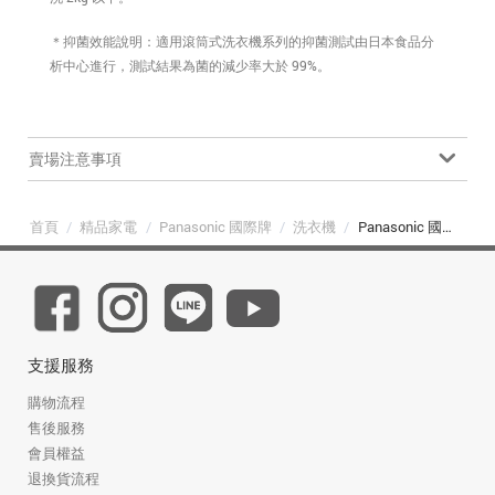
＊抑菌效能說明：適用滾筒式洗衣機系列的抑菌測試由日本食品分
析中心進行，測試結果為菌的減少率大於 99%。
賣場注意事項
首頁
/
精品家電
/
Panasonic 國際牌
/
洗衣機
/
Panasonic 國際牌 NA-V150SW-W 15kg 高效抑菌變頻溫水滾筒洗衣機 冰鑽白
支援服務
購物流程
售後服務
會員權益
退換貨流程