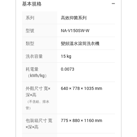
基本規格
系列
高效抑菌系列
型號
NA-V150SW-W
類型
變頻溫水滾筒洗衣機
洗衣容量
15 kg
耗電量
0.0073
（kWh/kg）
外觀尺寸 寬×
640 × 778 × 1035 mm
深×高
（不含給、排水
管）
包裝箱尺寸 寬
775 × 880 × 1160 mm
×深×高