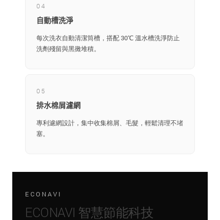
04
自動槽洗淨
每次洗衣自動清潔筒槽，搭配 30℃ 溫水槽洗淨防止
洗劑殘留與黑黴堆積。
05
排水棉屑濾網
專利濾網設計，集中收集棉屑、毛髮，輕鬆清理不堵
塞。
ECONAVI
ECONAVI 智慧節能科技