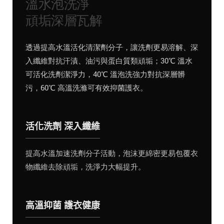
溫水泡洗淨
頑垢深層瓦解
透過提高水溫活化清潔劑分子，讓洗劑更易溶解、深
入纖維對抗汗漬、油污與蛋白質類頑垢；30℃ 溫水
可活化洗劑潔淨力，40℃ 溫泡洗強力對抗深層髒
污，60℃ 高溫洗滌可有效抑菌護衣。
活化洗劑 深入纖維
提高水溫加速洗劑分子活動，泡沫更綿密更易包覆衣
物纖維去除頑垢，洗淨力大幅提升。
高溫抑菌 護衣健康