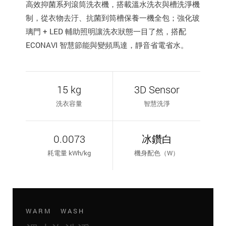
高效抑菌系列滾筒洗衣機，搭載溫水洗衣與槽洗淨機
制，從衣物去汙、抗菌到筒槽保養一機全包；強化玻
璃門 + LED 輔助照明讓洗衣狀態一目了然，搭配
ECONAVI 智慧節能與變頻馬達，靜音省電省水。
15 kg
3D Sensor
洗衣容量
智慧洗淨
0.0073
冰鑽白
耗電量 kWh/kg
機身配色（W）
WARM WASH