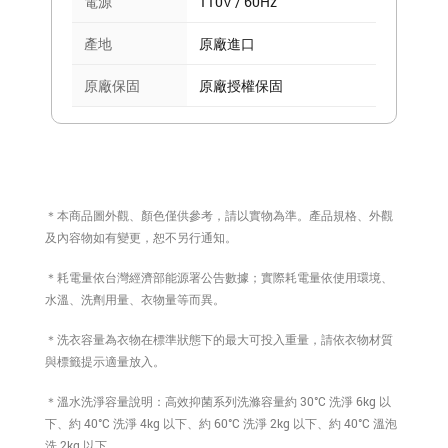
電源
110V / 60Hz
產地
原廠進口
原廠保固
原廠授權保固
＊本商品圖外觀、顏色僅供參考，請以實物為準。產品規格、外觀
及內容物如有變更，恕不另行通知。
＊耗電量依台灣經濟部能源署公告數據；實際耗電量依使用環境、
水溫、洗劑用量、衣物量等而異。
＊洗衣容量為衣物在標準狀態下的最大可投入重量，請依衣物材質
與標籤提示適量放入。
＊溫水洗淨容量說明：高效抑菌系列洗滌容量約 30°C 洗淨 6kg 以
下、約 40°C 洗淨 4kg 以下、約 60°C 洗淨 2kg 以下、約 40°C 溫泡
洗 2kg 以下。