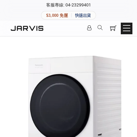
×
客服專線: 04-23299401
會員專區
×
$3,000 免運
快速出貨
登入後可查看訂單、會員資料與收藏清單。
快速連結
會員帳號
Aqara 智慧家庭
智能門鎖
Matter 智慧家庭
密碼
精品家電
登入會員
建立新帳號
快速連結