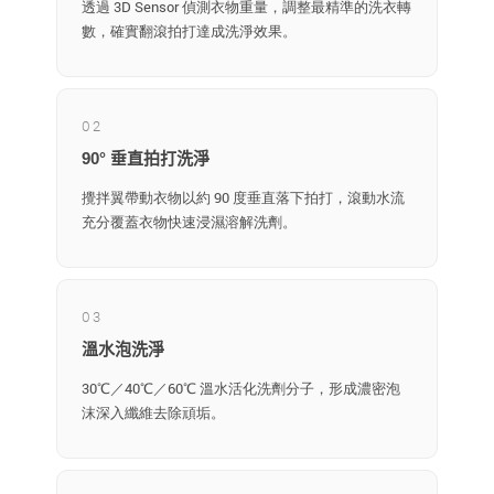
透過 3D Sensor 偵測衣物重量，調整最精準的洗衣轉
數，確實翻滾拍打達成洗淨效果。
02
90° 垂直拍打洗淨
攪拌翼帶動衣物以約 90 度垂直落下拍打，滾動水流
充分覆蓋衣物快速浸濕溶解洗劑。
03
溫水泡洗淨
30℃／40℃／60℃ 溫水活化洗劑分子，形成濃密泡
沫深入纖維去除頑垢。