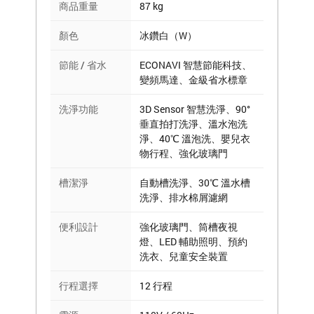
商品重量
87 kg
顏色
冰鑽白（W）
節能 / 省水
ECONAVI 智慧節能科技、
變頻馬達、金級省水標章
洗淨功能
3D Sensor 智慧洗淨、90°
垂直拍打洗淨、溫水泡洗
淨、40℃ 溫泡洗、嬰兒衣
物行程、強化玻璃門
槽潔淨
自動槽洗淨、30℃ 溫水槽
洗淨、排水棉屑濾網
便利設計
強化玻璃門、筒槽夜視
燈、LED 輔助照明、預約
洗衣、兒童安全裝置
行程選擇
12 行程