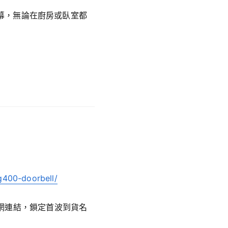
螢幕，無論在廚房或臥室都
g400-doorbell/
官網連結，鎖定首波到貨名