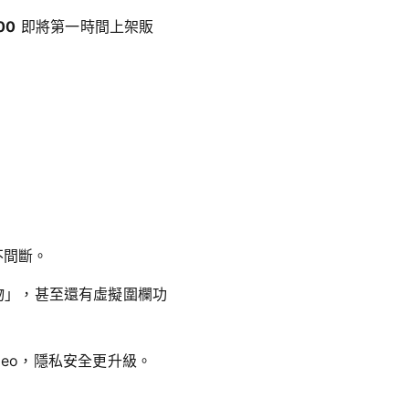
00
即將第一時間上架販
不間斷。
寵物」，甚至還有虛擬圍欄功
Video，隱私安全更升級。