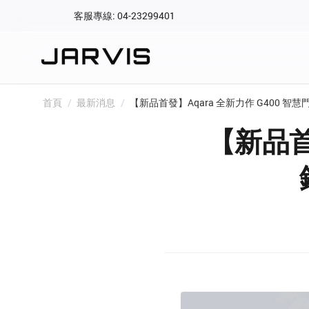
客服專線: 04-23299401
會員專區
登入後可查看訂單、會
快速連結
首頁
/
最新消息
/
【新品首發】Aqara 全新力作 G400 
會員帳號
Aqara 智慧
【新品首
智能門鎖
Matter 智慧
密碼
精品家電