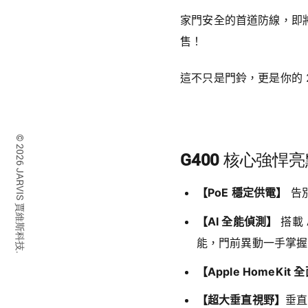
家門安全的首道防線，即
售！
這不只是門鈴，更是你的 
© 2026 JARVIS 賈維斯科技.
G400 核心強悍
【PoE 穩定供電】
告別
【AI 全能偵測】
搭載
能，門前異動一手掌握
【Apple HomeKit
【超大垂直視野】
垂直