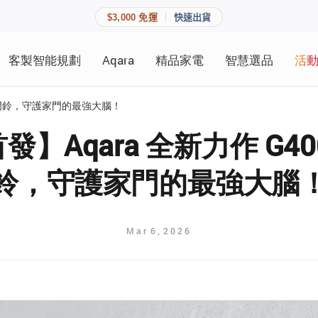
$3,000 免運
快速出貨
客製智能規劃
Aqara
精品家電
智慧選品
活
快速連結
員資料與收藏清單。
智慧門鈴，守護家門的最強大腦！
追蹤我的訂單
家庭
發】Aqara 全新力作 G40
會員資料管理
鈴，守護家門的最強大腦
家庭
查看我的最愛
加入 JARVIS VIP
Mar
6
,
2026
登入會員
建立新帳號