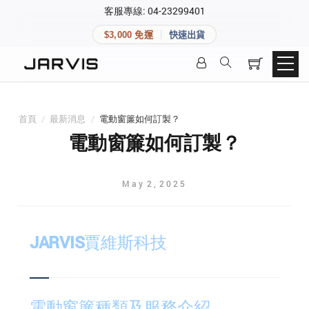
×
客服專線: 04-23299401
會員專區
×
$3,000 免運
快速出貨
登入後可查看訂單、會員資料與收藏清單。
快速連結
會員帳號
Aqara 智慧家庭
智能門鎖
首頁
/
最新消息
/
電動窗簾如何訂製？
Matter 智慧家庭
密碼
電動窗簾如何訂製？
精品家電
May
2
,
2025
登入會員
JARVIS賈維斯科技
建立新帳號
快速連結
電動窗簾種類及服務介紹