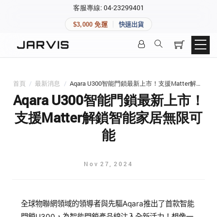
×
客服專線: 04-23299401
會員專區
×
$3,000 免運
快速出貨
登入後可查看訂單、會員資料與收藏清單。
快速連結
會員帳號
Aqara 智慧家庭
智能門鎖
首頁
/
最新消息
/
Aqara U300智能門鎖最新上市！支援Matter解鎖智能家居無限可能
Matter 智慧家庭
密碼
Aqara U300智能門鎖最新上市！
精品家電
支援Matter解鎖智能家居無限可
能
登入會員
Nov
27
,
2024
建立新帳號
快速連結
全球物聯網領域的領導者與先驅Aqara推出了首款智能
門鎖U300，為智能門鎖產品線注入全新活力！想像一