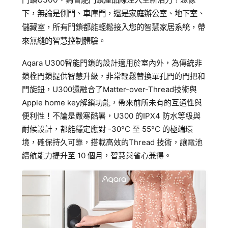
追蹤我的訂單
下，無論是側門、車庫門，還是家庭辦公室、地下室、
會員資料管理
儲藏室，所有門鎖都能輕鬆接入您的智慧家居系統，帶
來無縫的智慧控制體驗。
查看我的最愛
Aqara U300智能門鎖的設計適用於室內外，為傳統非
加入 JARVIS VIP
鎖栓門鎖提供智慧升級，非常輕鬆替換單孔門的門把和
門旋鈕，U300還融合了Matter-over-Thread技術與
Apple home key解鎖功能，帶來前所未有的互通性與
便利性！不論是嚴寒酷暑，U300 的IPX4 防水等級與
耐候設計，都能穩定應對 -30°C 至 55°C 的極端環
境，確保持久可靠，搭載高效的Thread 技術，讓電池
續航能力提升至 10 個月，智慧與省心兼得。