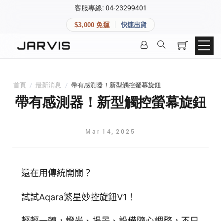
×
客服專線: 04-23299401
會員專區
×
$3,000 免運
快速出貨
登入後可查看訂單、會員資料與收藏清單。
快速連結
會員帳號
Aqara 智慧家庭
智能門鎖
首頁
/
最新消息
/
帶有感測器！新型觸控螢幕旋鈕
Matter 智慧家庭
密碼
帶有感測器！新型觸控螢幕旋鈕
精品家電
Mar
14
,
2025
登入會員
建立新帳號
還在用傳統開關？
試試Aqara繁星妙控旋鈕V1！
快速連結
輕輕一轉，燈光、場景、設備隨心調整，不只