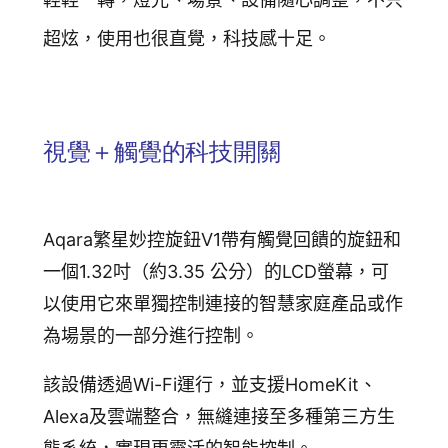
追蹤我的訂單
超炫，使用也很直覺，科技感十足。
會員資料管理
查看我的最愛
加入 JARVIS VIP
視覺＋觸覺的科技開關
Aqara繁星妙控旋鈕V1
帶有觸覺回饋的旋鈕和
一個1.32吋（約3.35 公分）的LCD螢幕，可
以使用它來單獨控制連接的智慧家庭產品或作
為場景的一部分進行控制。
該設備透過Wi-Fi運行，並支援HomeKit、
Alexa及雲端整合，無縫連接至多種第三方生