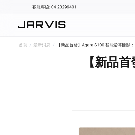
客服專線: 04-23299401
會員專區
登入後可查看訂單、會
快速連結
首頁
/
最新消息
/
【新品首發】Aqara S100 智能螢幕開
會員帳號
Aqara 智慧
【新品首發
智能門鎖
Matter 智慧
密碼
精品家電