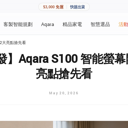
$3,000 免運
快速出貨
客製智能規劃
Aqara
精品家電
智慧選品
活
快速連結
員資料與收藏清單。
關：2大亮點搶先看
追蹤我的訂單
家庭
】Aqara S100 智能螢
會員資料管理
亮點搶先看
家庭
查看我的最愛
加入 JARVIS VIP
May
20
,
2026
登入會員
建立新帳號