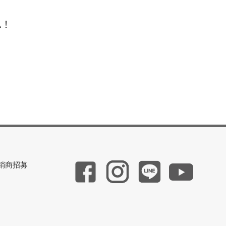
息！
銷商招募