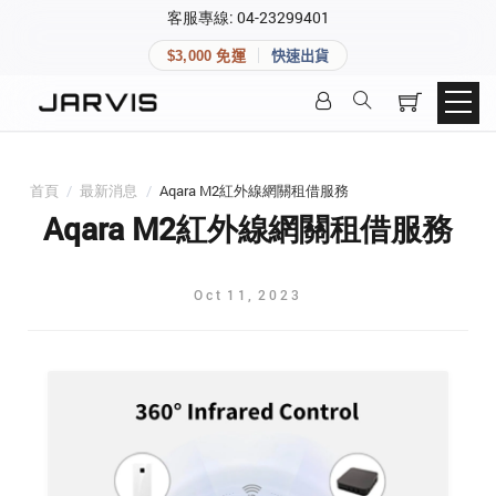
×
客服專線: 04-23299401
會員專區
×
$3,000 免運
快速出貨
登入後可查看訂單、會員資料與收藏清單。
快速連結
會員帳號
Aqara 智慧家庭
智能門鎖
首頁
/
最新消息
/
Aqara M2紅外線網關租借服務
Matter 智慧家庭
密碼
Aqara M2紅外線網關租借服務
精品家電
Oct
11
,
2023
登入會員
建立新帳號
快速連結