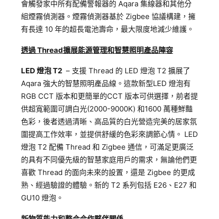
會觸發家中所有配備警報器的 Aqara 集線器和其他分
組煙霧偵測器。煙霧偵測器基於 Zigbee 協議構建，擁
有長達 10 年的超長電池壽命，最大限度地減少維護。
透過 Thread
擴展能源管理和
智慧
照明產品陣容
LED 燈泡 T2
– 支援 Thread 的 LED 燈泡 T2 擴展了
Aqara 強大的智慧照明產品線。這款新型LED 燈泡有
RGB CCT 版本和更簡單的CCT 版本可供選擇，前者提
供超寬範圍可調白光(2000-9000K) 和1600 萬種鮮豔
色彩，後者透過清晰、高品質的白光營造完美的居家氛
圍提高工作效率，並提供舒緩的色彩來調節心情。 LED
燈泡 T2 配備 Thread 和 Zigbee 通信，可滿足更廣泛
的具有不同優先級的智慧家庭用戶的需求，無論他們更
喜歡 Thread 的面向未來的設置，還是 Zigbee 的更成
熟、經過驗證的體驗。新的 T2 系列包括 E26、E27 和
GU10 燈泡。
新物質能力和整合合作夥伴關係