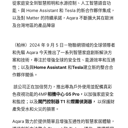
追蹤我的訂單
從家庭安全到智慧照明和水源控制、人工智慧語音功
能、與 Home Assistant 和 Tesla 的新合作夥伴集成，
會員資料管理
以及對 Matter 的持續承諾，Aqara 不斷擴大其在歐洲
查看我的最愛
及台灣地區的產品陣容
加入 JARVIS VIP
（柏林）2024 年 9 月 5 日－物聯網領域的全球領導者
和先驅 Aqara 今天推出了一系列智慧家庭創新解決方
案和技術，專注於增強全球的安全性、能源效率和互通
性；以及與
Home Assistant
和
Tesla
建立新的整合合
作夥伴關係。
該公司正在加倍努力，推出專為戶外使用並配備真彩
色夜視功能的4MP
相機中心 G5 Pro，
以加強家庭安全
和監控
；以及
閥門控制器 T1
和
煙霧偵測器，
以保護財
產免受水和火災的損害。
Aqara 致力於提供簡單且增強互通性的智慧家居體驗，