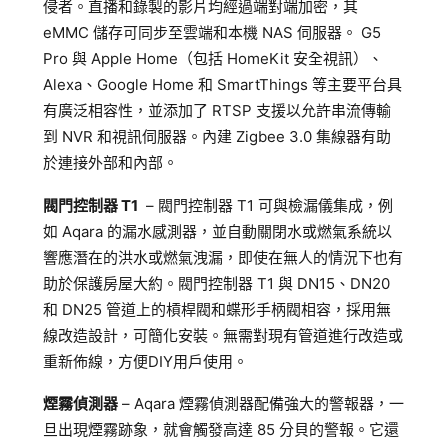
侵者。直播和錄製的影片均經過端對端加密，其
eMMC 儲存可同步至雲端和本機 NAS 伺服器。 G5
Pro 與 Apple Home（包括 HomeKit 安全視訊）、
Alexa、Google Home 和 SmartThings 等主要平台具
有廣泛相容性，並添加了 RTSP 支援以允許串流傳輸
到 NVR 和視訊伺服器。內建 Zigbee 3.0 集線器有助
於連接外部和內部。
閥門控制器 T1
– 閥門控制器 T1 可與檢漏儀集成，例
如 Aqara 的漏水感測器，並自動關閉水或燃氣系統以
響應潛在的洪水或燃氣洩漏，即使在無人的情況下也有
助於保護房屋大約。閥門控制器 T1 與 DN15、DN20
和 DN25 管道上的槓桿閥和蝶形手柄閥相容，採用無
線改造設計，可簡化安裝。無需對現有管道進行改造或
重新佈線，方便DIY用戶使用。
煙霧偵測器
– Aqara 煙霧偵測器配備強大的警報器，一
旦出現煙霧跡象，就會觸發高達 85 分貝的警報。它還